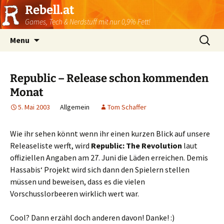
Rebell.at
Games, Tech & Nerdstuff mit nur 0,9% Fett!
Skip
Suchen
Menu
to
nach:
content
Republic – Release schon kommenden
Monat
5. Mai 2003
Allgemein
Tom Schaffer
Wie ihr sehen könnt wenn ihr einen kurzen Blick auf unsere
Releaseliste werft, wird
Republic: The Revolution
laut
offiziellen Angaben am 27. Juni die Läden erreichen. Demis
Hassabis‘ Projekt wird sich dann den Spielern stellen
müssen und beweisen, dass es die vielen
Vorschusslorbeeren wirklich wert war.
Cool? Dann erzähl doch anderen davon! Danke! :)