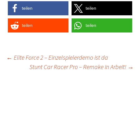
teilen
teilen
teilen
teilen
Post
←
Elite Force 2 – Einzelspielerdemo ist da
Stunt Car Racer Pro – Remake in Arbeit!
→
navigation