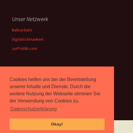
Unser Netzwerk
Ballverliebt
Digitalschmankerl
zurPolitik.com
Über Uns
Cookies helfen uns bei der Bereitstellung
Rebell.at
berichtet seit 2003
unserer Inhalte und Dienste. Durch die
unabhängig über Computer-
weitere Nutzung der Webseite stimmen Sie
und Videospiele. (
Impressum
)
der Verwendung von Cookies zu.
Datenschutzerklärung
Okay!
Proudly powered by WordPress