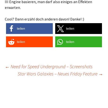
III Engine basieren, man darf also einiges an Effekten
erwarten.
Cool? Dann erzähl doch anderen davon! Danke! :)
teilen
teilen
teilen
teilen
Post
←
Need for Speed Underground – Screenshots
Star Wars Galaxies – Neues Friday Feature
→
navigation