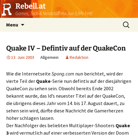
Rebell.at
Games, Tech & Nerdstuff mit nur 0,9% Fett!
Skip
Suchen
Menu
to
nach:
content
Quake IV – Defintiv auf der QuakeCon
13. Juni 2003
Allgemein
Redaktion
Wie die Internetseite
Spong.com
nun berichtet, wird der
vierte Teil der
Quake
-Serie nun defintiv auf der diesjährigen
QuakeCon zu sehen sein. Obwohl bereits Ende 2002
bekannt wurde, das Id’s neuester Titel auf der QuakeCon,
die übrigens dieses Jahr vom 14. bis 17. August dauert, zu
sehen sein wird, dürfte diese Nachricht die Gamerherzen
höher schlagen lassen.
Der Nachfolger des beliebten Multiplayer-Shooters
Quake
3
wird vermutlich auf einer verbesserten Version der Doom