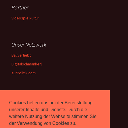
Partner
Videospielkultur
Unser Netzwerk
Ballverliebt
Digitalschmankerl
zurPolitik.com
Über Uns
Cookies helfen uns bei der Bereitstellung
Rebell.at
berichtet seit 2003
unserer Inhalte und Dienste. Durch die
unabhängig über Computer-
weitere Nutzung der Webseite stimmen Sie
und Videospiele. (
Impressum
)
der Verwendung von Cookies zu.