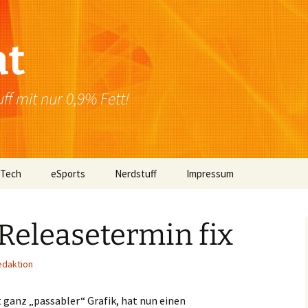
at
f mit nur 0,9% Fett!
 Tech
eSports
Nerdstuff
Impressum
Windows
Newsletter
Datenschutzerklärung
 Releasetermin fix
Mac OS
edaktion
Linux
Browser
 ganz „passabler“ Grafik, hat nun einen