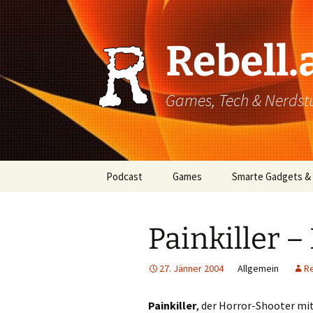
Rebell.
Games, Tech & Nerdstuf
Skip
Podcast
Games
Smarte Gadgets &
to
content
Super einfach: So hört
PC
man Podcasts!
Painkiller –
Xbox
27. Jänner 2004
Allgemein
R
PlayStation
Mobile
Painkiller
, der Horror-Shooter mit