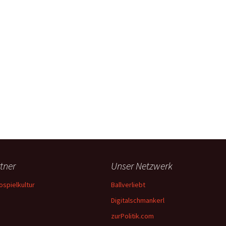
tner
Unser Netzwerk
ospielkultur
Ballverliebt
Digitalschmankerl
zurPolitik.com