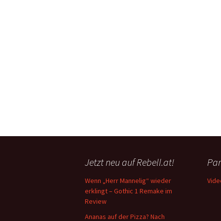
Jetzt neu auf Rebell.at!
Par
Wenn „Herr Mannelig“ wieder
Vide
erklingt – Gothic 1 Remake im
Review
Ananas auf der Pizza? Nach