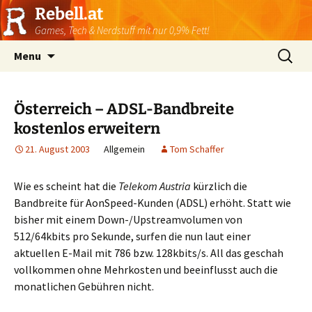
Rebell.at
Games, Tech & Nerdstuff mit nur 0,9% Fett!
Skip
Suchen
Menu
to
nach:
content
Österreich – ADSL-Bandbreite
kostenlos erweitern
21. August 2003
Allgemein
Tom Schaffer
Wie es scheint hat die
Telekom Austria
kürzlich die
Bandbreite für AonSpeed-Kunden (ADSL) erhöht. Statt wie
bisher mit einem Down-/Upstreamvolumen von
512/64kbits pro Sekunde, surfen die nun laut einer
aktuellen E-Mail mit 786 bzw. 128kbits/s. All das geschah
vollkommen ohne Mehrkosten und beeinflusst auch die
monatlichen Gebühren nicht.