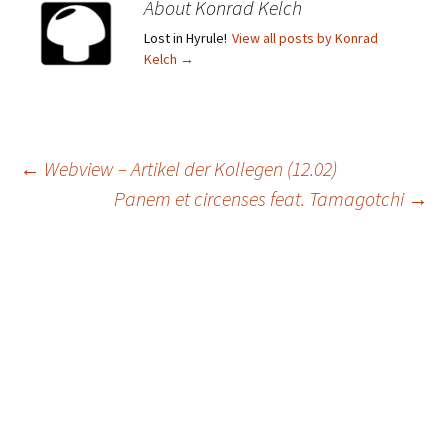
About Konrad Kelch
Lost in Hyrule!
View all posts by Konrad
Kelch
→
Post
←
Webview – Artikel der Kollegen (12.02)
Panem et circenses feat. Tamagotchi
→
navigation