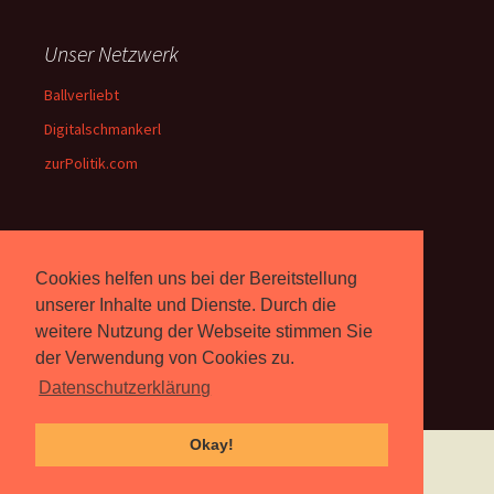
Unser Netzwerk
Ballverliebt
Digitalschmankerl
zurPolitik.com
Über Uns
Cookies helfen uns bei der Bereitstellung
Rebell.at
berichtet seit 2003
unserer Inhalte und Dienste. Durch die
unabhängig über Computer-
weitere Nutzung der Webseite stimmen Sie
und Videospiele. (
Impressum
)
der Verwendung von Cookies zu.
Datenschutzerklärung
Okay!
Proudly powered by WordPress