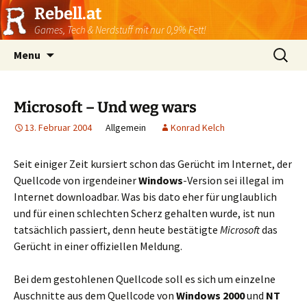
Rebell.at
Games, Tech & Nerdstuff mit nur 0,9% Fett!
Skip
Suchen
Menu
to
nach:
content
Microsoft – Und weg wars
13. Februar 2004
Allgemein
Konrad Kelch
Seit einiger Zeit kursiert schon das Gerücht im Internet, der
Quellcode von irgendeiner
Windows
-Version sei illegal im
Internet downloadbar. Was bis dato eher für unglaublich
und für einen schlechten Scherz gehalten wurde, ist nun
tatsächlich passiert, denn heute bestätigte
Microsoft
das
Gerücht in einer offiziellen Meldung.
Bei dem gestohlenen Quellcode soll es sich um einzelne
Auschnitte aus dem Quellcode von
Windows 2000
und
NT