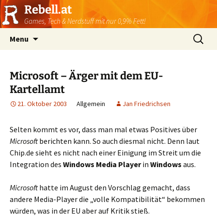
Rebell.at
Games, Tech & Nerdstuff mit nur 0,9% Fett!
Skip
Suchen
Menu
to
nach:
content
Microsoft – Ärger mit dem EU-
Kartellamt
21. Oktober 2003
Allgemein
Jan Friedrichsen
Selten kommt es vor, dass man mal etwas Positives über
Microsoft
berichten kann. So auch diesmal nicht. Denn laut
Chip.de sieht es nicht nach einer Einigung im Streit um die
Integration des
Windows Media Player
in
Windows
aus.
Microsoft
hatte im August den Vorschlag gemacht, dass
andere Media-Player die „volle Kompatibilität“ bekommen
würden, was in der EU aber auf Kritik stieß.