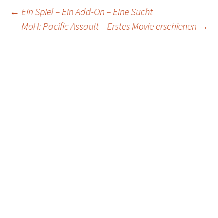
Post
←
Ein Spiel – Ein Add-On – Eine Sucht
MoH: Pacific Assault – Erstes Movie erschienen
→
navigation