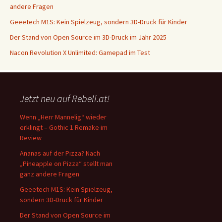
andere Fragen
Geeetech M1S: Kein Spielzeug, sondern 3D-Druck für Kinder
Der Stand von Open Source im 3D-Druck im Jahr 2025
Nacon Revolution X Unlimited: Gamepad im Test
Jetzt neu auf Rebell.at!
Wenn „Herr Mannelig“ wieder
erklingt – Gothic 1 Remake im
Review
Ananas auf der Pizza? Nach
„Pineapple on Pizza“ stellt man
ganz andere Fragen
Geeetech M1S: Kein Spielzeug,
sondern 3D-Druck für Kinder
Der Stand von Open Source im