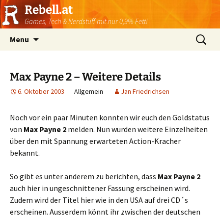
Rebell.at
Games, Tech & Nerdstuff mit nur 0,9% Fett!
Skip
Suchen
Menu
to
nach:
content
Max Payne 2 – Weitere Details
6. Oktober 2003
Allgemein
Jan Friedrichsen
Noch vor ein paar Minuten konnten wir euch den Goldstatus
von
Max Payne 2
melden. Nun wurden weitere Einzelheiten
über den mit Spannung erwarteten Action-Kracher
bekannt.
So gibt es unter anderem zu berichten, dass
Max Payne 2
auch hier in ungeschnittener Fassung erscheinen wird.
Zudem wird der Titel hier wie in den USA auf drei CD´s
erscheinen. Ausserdem könnt ihr zwischen der deutschen