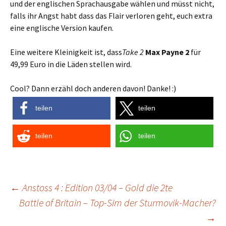
und der englischen Sprachausgabe wählen und müsst nicht,
falls ihr Angst habt dass das Flair verloren geht, euch extra
eine englische Version kaufen.
Eine weitere Kleinigkeit ist, dass
Take 2
Max Payne 2
für
49,99 Euro in die Läden stellen wird.
Cool? Dann erzähl doch anderen davon! Danke! :)
teilen
teilen
teilen
teilen
Post
←
Anstoss 4 : Edition 03/04 – Gold die 2te
Battle of Britain – Top-Sim der Sturmovik-Macher?
navigation
→