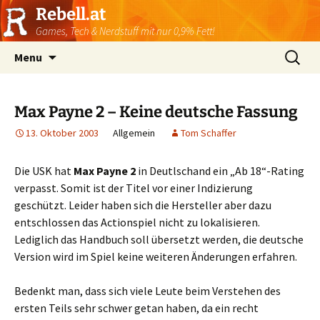
Rebell.at
Games, Tech & Nerdstuff mit nur 0,9% Fett!
Skip
Suchen
Menu
to
nach:
content
Max Payne 2 – Keine deutsche Fassung
13. Oktober 2003
Allgemein
Tom Schaffer
Die USK hat
Max Payne 2
in Deutlschand ein „Ab 18“-Rating
verpasst. Somit ist der Titel vor einer Indizierung
geschützt. Leider haben sich die Hersteller aber dazu
entschlossen das Actionspiel nicht zu lokalisieren.
Lediglich das Handbuch soll übersetzt werden, die deutsche
Version wird im Spiel keine weiteren Änderungen erfahren.
Bedenkt man, dass sich viele Leute beim Verstehen des
ersten Teils sehr schwer getan haben, da ein recht