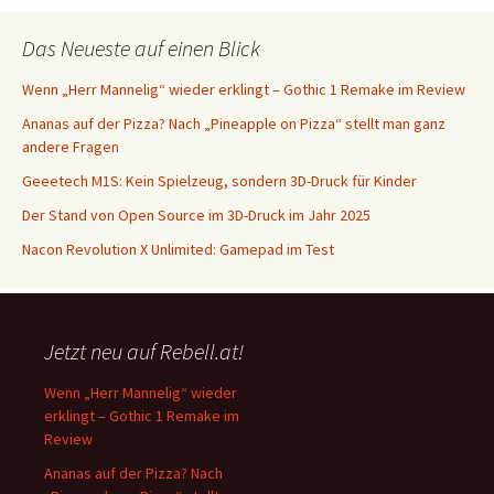
Das Neueste auf einen Blick
Wenn „Herr Mannelig“ wieder erklingt – Gothic 1 Remake im Review
Ananas auf der Pizza? Nach „Pineapple on Pizza“ stellt man ganz
andere Fragen
Geeetech M1S: Kein Spielzeug, sondern 3D-Druck für Kinder
Der Stand von Open Source im 3D-Druck im Jahr 2025
Nacon Revolution X Unlimited: Gamepad im Test
Jetzt neu auf Rebell.at!
Wenn „Herr Mannelig“ wieder
erklingt – Gothic 1 Remake im
Review
Ananas auf der Pizza? Nach