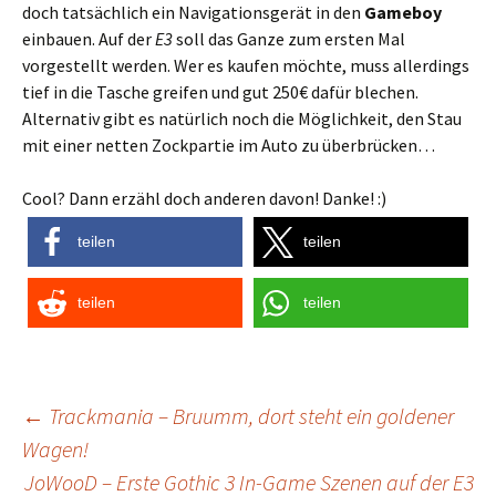
doch tatsächlich ein Navigationsgerät in den
Gameboy
einbauen. Auf der
E3
soll das Ganze zum ersten Mal
vorgestellt werden. Wer es kaufen möchte, muss allerdings
tief in die Tasche greifen und gut 250€ dafür blechen.
Alternativ gibt es natürlich noch die Möglichkeit, den Stau
mit einer netten Zockpartie im Auto zu überbrücken…
Cool? Dann erzähl doch anderen davon! Danke! :)
teilen
teilen
teilen
teilen
Post
←
Trackmania – Bruumm, dort steht ein goldener
Wagen!
navigation
JoWooD – Erste Gothic 3 In-Game Szenen auf der E3