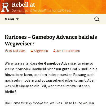
Rebell.at
Games, Tech & Nerdstuff mit nur 0,9% Fett!
Skip
Suchen
Menu
to
nach:
content
Kurioses – Gameboy Advance bald als
Wegweiser?
10. Mai 2004
Allgemein
Jan Friedrichsen
Wir wissen alle, dass der
Gameboy Advance
für eine so
kleine Konsole/Handheld nicht nur gute Grafik und Spiele
hinzaubern kann, sondern in der neuesten Fassung auch
noch sehr modern und gutaussehend rüberkommt. Aber
was hilft einem so ein Teil, wenn man im Stau stehen
bleibt?
Die Firma
Redsky Mobile Inc.
weiß es. Diese Leute wollen