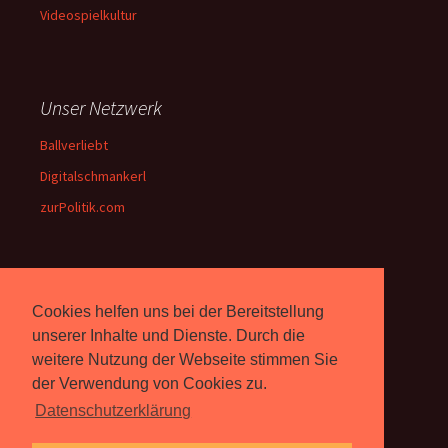
Videospielkultur
Unser Netzwerk
Ballverliebt
Digitalschmankerl
zurPolitik.com
Über Uns
Cookies helfen uns bei der Bereitstellung
Rebell.at
berichtet seit 2003
unserer Inhalte und Dienste. Durch die
unabhängig über Computer- und
weitere Nutzung der Webseite stimmen Sie
Videospiele. (
Impressum
)
der Verwendung von Cookies zu.
Datenschutzerklärung