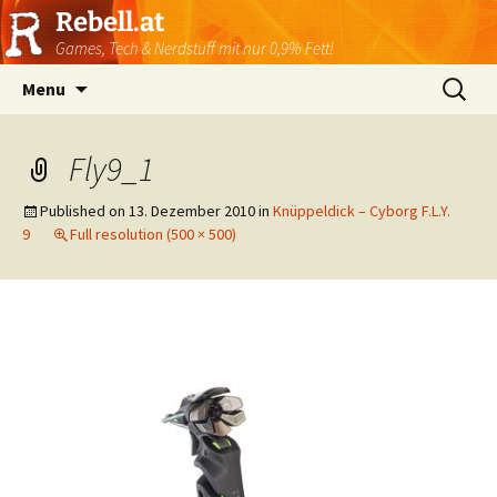
Rebell.at
Games, Tech & Nerdstuff mit nur 0,9% Fett!
Skip
Suchen
Menu
to
nach:
content
Fly9_1
Published on
13. Dezember 2010
in
Knüppeldick – Cyborg F.L.Y.
9
Full resolution (500 × 500)