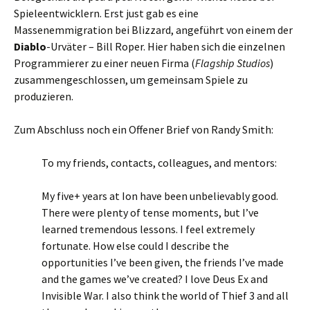
Spieleentwicklern. Erst just gab es eine
Massenemmigration bei Blizzard, angeführt von einem der
Diablo
-Urväter – Bill Roper. Hier haben sich die einzelnen
Programmierer zu einer neuen Firma (
Flagship Studios
)
zusammengeschlossen, um gemeinsam Spiele zu
produzieren.
Zum Abschluss noch ein Offener Brief von Randy Smith:
To my friends, contacts, colleagues, and mentors:
My five+ years at Ion have been unbelievably good.
There were plenty of tense moments, but I’ve
learned tremendous lessons. I feel extremely
fortunate. How else could I describe the
opportunities I’ve been given, the friends I’ve made
and the games we’ve created? I love Deus Ex and
Invisible War. I also think the world of Thief 3 and all