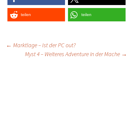
teilen
teilen
Post
←
Marktlage – Ist der PC out?
Myst 4 – Weiteres Adventure in der Mache
→
navigation