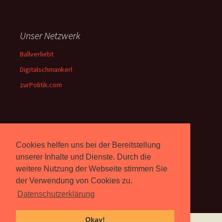
Unser Netzwerk
Ballverliebt
Digitalschmankerl
zurPolitik.com
Über Uns
Cookies helfen uns bei der Bereitstellung
Rebell.at
berichtet seit 2003
unabhängig über Computer-
unserer Inhalte und Dienste. Durch die
und Videospiele. (
Impressum
)
weitere Nutzung der Webseite stimmen Sie
der Verwendung von Cookies zu.
Datenschutzerklärung
Okay!