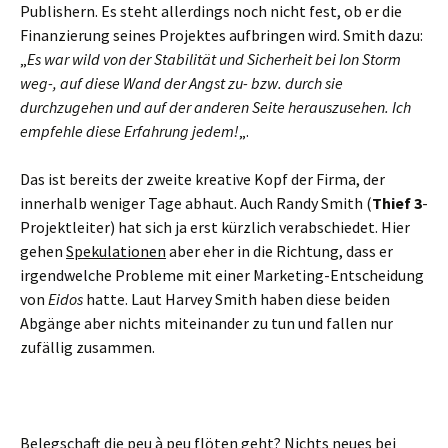
Publishern. Es steht allerdings noch nicht fest, ob er die
Finanzierung seines Projektes aufbringen wird. Smith dazu:
„
Es war wild von der Stabilität und Sicherheit bei Ion Storm
weg-, auf diese Wand der Angst zu- bzw. durch sie
durchzugehen und auf der anderen Seite herauszusehen. Ich
empfehle diese Erfahrung jedem!
„.
Das ist bereits der zweite kreative Kopf der Firma, der
innerhalb weniger Tage abhaut. Auch Randy Smith (
Thief 3
-
Projektleiter) hat sich ja erst kürzlich verabschiedet. Hier
gehen
Spekulationen
aber eher in die Richtung, dass er
irgendwelche Probleme mit einer Marketing-Entscheidung
von
Eidos
hatte. Laut Harvey Smith haben diese beiden
Abgänge aber nichts miteinander zu tun und fallen nur
zufällig zusammen.
Belegschaft die peu à peu flöten geht? Nichts neues bei