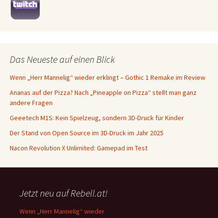
Das Neueste auf einen Blick
Wenn „Herr Mannelig“ wieder erklingt – Gothic 1 Remake im Review
Ananas auf der Pizza? Nach „Pineapple on Pizza“ stellt man ganz
andere Fragen
Geeetech M1S: Kein Spielzeug, sondern 3D-Druck für Kinder
Der Stand von Open Source im 3D-Druck im Jahr 2025
Nacon Revolution X Unlimited: Gamepad im Test
Jetzt neu auf Rebell.at!
Wenn „Herr Mannelig“ wieder