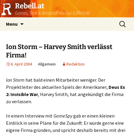
Rebell.at
Games, Tech & Nerdstuff mit nur 0,9% Fett!
Skip
Suchen
Menu
to
nach:
content
Ion Storm – Harvey Smith verlässt
Firma!
6. April 2004
Allgemein
Redaktion
Ion Storm
hat bald einen Mitarbeiter weniger. Der
Projektleiter des aktuellen Spiels der Amerikaner,
Deus Ex
2: Invisible War
, Harvey Smith, hat angekündigt die Firma
zu verlassen.
In einem Interview mit
GameSpy
gab er einen kleinen
Einblick in seine Pläne für die Zukunft: Er würde gerne eine
eigene Firma gründen, und spricht deshalb bereits mit drei