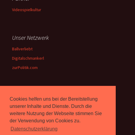
Videospielkultur
Unser Netzwerk
Ballverliebt
Digitalschmankerl
zurPolitik.com
Über Uns
Cookies helfen uns bei der Bereitstellung
Rebell.at
berichtet seit 2003
unserer Inhalte und Dienste. Durch die
unabhängig über Computer-
weitere Nutzung der Webseite stimmen Sie
und Videospiele. (
Impressum
)
der Verwendung von Cookies zu.
Datenschutzerklärung