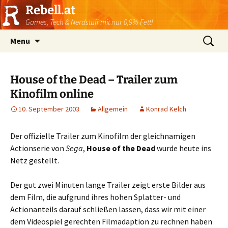
Rebell.at
Games, Tech & Nerdstuff mit nur 0,9% Fett!
Skip
Suchen
Menu
to
nach:
content
House of the Dead – Trailer zum
Kinofilm online
10. September 2003
Allgemein
Konrad Kelch
Der offizielle Trailer zum Kinofilm der gleichnamigen
Actionserie von
Sega
,
House of the Dead
wurde heute ins
Netz gestellt.
Der gut zwei Minuten lange Trailer zeigt erste Bilder aus
dem Film, die aufgrund ihres hohen Splatter- und
Actionanteils darauf schließen lassen, dass wir mit einer
dem Videospiel gerechten Filmadaption zu rechnen haben