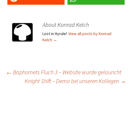
About Konrad Kelch
Lost in Hyrule!
View all posts by Konrad
Kelch
→
Post
←
Baphomets Fluch 3 – Website wurde gelauncht
Knight Shift – Demo bei unseren Kollegen
→
navigation