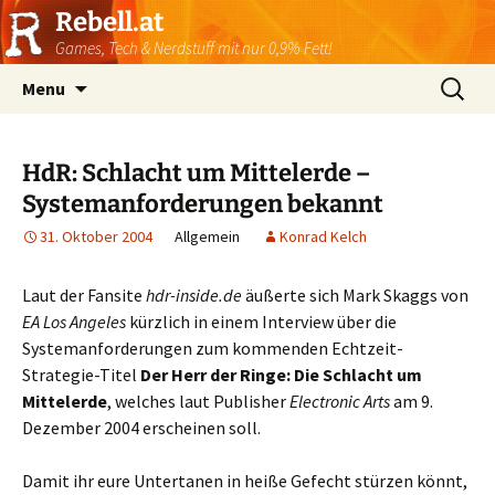
Rebell.at
Games, Tech & Nerdstuff mit nur 0,9% Fett!
Skip
Suchen
Menu
to
nach:
content
HdR: Schlacht um Mittelerde –
Systemanforderungen bekannt
31. Oktober 2004
Allgemein
Konrad Kelch
Laut der Fansite
hdr-inside.de
äußerte sich Mark Skaggs von
EA Los Angeles
kürzlich in einem Interview über die
Systemanforderungen zum kommenden Echtzeit-
Strategie-Titel
Der Herr der Ringe: Die Schlacht um
Mittelerde
, welches laut Publisher
Electronic Arts
am 9.
Dezember 2004 erscheinen soll.
Damit ihr eure Untertanen in heiße Gefecht stürzen könnt,