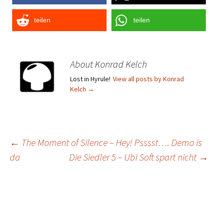
teilen
teilen
About Konrad Kelch
Lost in Hyrule!
View all posts by Konrad
Kelch
→
Post
←
The Moment of Silence – Hey! Psssst…. Demo is
da
Die Siedler 5 – Ubi Soft spart nicht
→
navigation