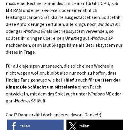
muss euer Rechner zumindest mit einer 1,6 Ghz CPU, 256
MB RAM und einer
GeForce
2 oder einer ähnlich
leistungsstarken Grafikkarte ausgestattet sein. Solltet ihr
diese Anforderungen erfüllen, allerdings noch
Windows ME
oder gar
Windows 98
als Betriebssystem verwenden, so
solltet ihr dringen über einen Umstieg auf
Windows XP
nachdenken, denn laut Skaggs käme als Betriebsystem nur
dieses in Frage.
Für all diejenigen unter euch, die solch einen Wechseln
nicht wagen wollen, bleibt also nur noch zu hoffen, dass
findige Fans genauso wie bei
Thief 3
auch für
Der Herr der
Ringe: Die Schlacht um Mittelerde
einen Patch
entwickeln, mit dem das Spiel auch unter
Windows ME
oder
gar
Windows 98
läuft.
Cool? Dann erzähl doch anderen davon! Danke! :)
teilen
teilen