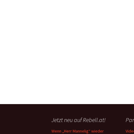
Jetzt neu auf Rebell.at!
Par
Wenn „Herr Mannelig“ wieder
Vide