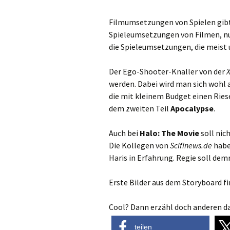
Filmumsetzungen von Spielen gibt 
Spieleumsetzungen von Filmen, nur
die Spieleumsetzungen, die meist u
Der Ego-Shooter-Knaller von der
werden. Dabei wird man sich wohl
die mit kleinem Budget einen Ries
dem zweiten Teil
Apocalypse
.
Auch bei
Halo: The Movie
soll nic
Die Kollegen von
Scifinews.de
habe
Haris in Erfahrung. Regie soll de
Erste Bilder aus dem Storyboard fi
Cool? Dann erzähl doch anderen da
teilen