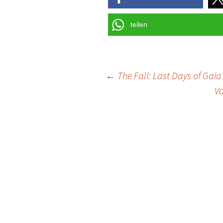
teilen
Post
←
The Fall: Last Days of Gai
V
navigation