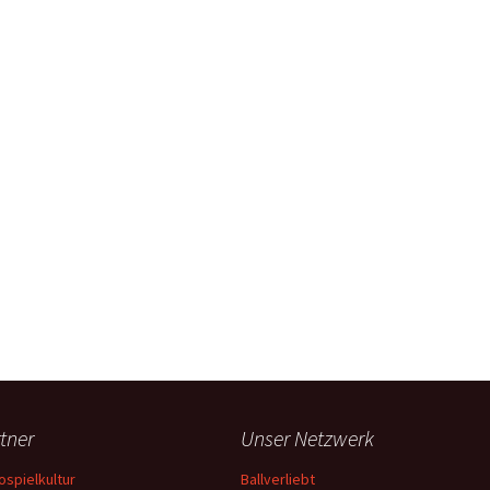
tner
Unser Netzwerk
ospielkultur
Ballverliebt