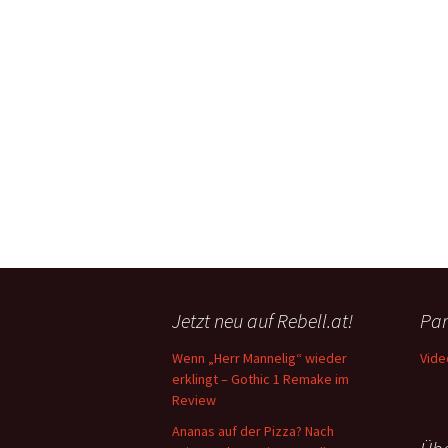
Jetzt neu auf Rebell.at!
Par
Wenn „Herr Mannelig“ wieder
Vide
erklingt – Gothic 1 Remake im
Review
Ananas auf der Pizza? Nach