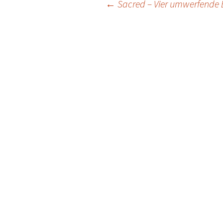
Post
←
Sacred – Vier umwerfende 
navigation