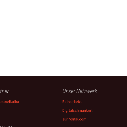
tner
Unser Netzwerk
ospielkultur
Ballverliebt
Digitalschmankerl
zurPolitik.com