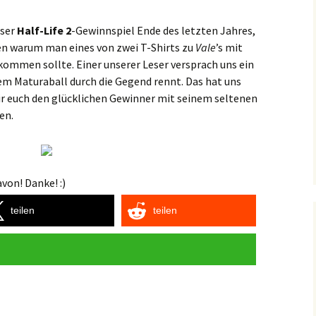
nser
Half-Life 2
-Gewinnspiel Ende des letzten Jahres,
en warum man eines von zwei T-Shirts zu
Vale
’s mit
ommen sollte. Einer unserer Leser versprach uns ein
m Maturaball durch die Gegend rennt. Das hat uns
ir euch den glücklichen Gewinner mit seinem seltenen
en.
von! Danke! :)
teilen
teilen