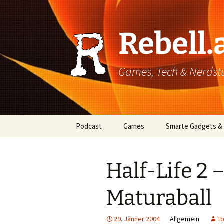
Rebell.
Games, Tech & Nerdstuf
Skip
Podcast
Games
Smarte Gadgets &
to
content
Super einfach: So hört
PC
man Podcasts!
Half-Life 2 
Xbox
Maturaball
PlayStation
Mobile
29. Jänner 2004
Allgemein
To