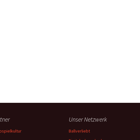
tner
Unser Netzwerk
ospielkultur
Ballverliebt