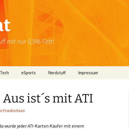
at
f mit nur 0,9% Fett!
 Tech
eSports
Nerdstuff
Impressum
Windows
Newsletter
Datenschutzerklärung
 Aus ist´s mit ATI
Mac OS
n Friedrichsen
Linux
Browser
 da wurde jeder
ATI
-Karten Käufer mit einem