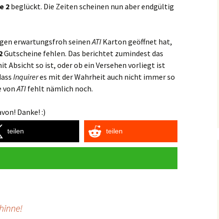
e 2
beglückt. Die Zeiten scheinen nun aber endgültig
Tagen erwartungsfroh seinen
ATI
Karton geöffnet hat,
2
Gutscheine fehlen. Das berichtet zumindest das
it Absicht so ist, oder ob ein Versehen vorliegt ist
 dass
Inquirer
es mit der Wahrheit auch nicht immer so
e von
ATI
fehlt nämlich noch.
von! Danke! :)
teilen
teilen
hinne!