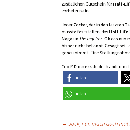
zusätlichen Gutschein für
Half-Lif
vorbei zu sein.
Jeder Zocker, der in den letzten 
musste feststellen, das
Half-Life 
Magazin
The Inquirer
. Ob das nun m
bisher nicht bekannt. Gesagt sei ,
genau nimmt. Eine Stellungnahm
Cool? Dann erzähl doch anderen da
teilen
teilen
Post
←
Jack, nun mach doch mal 