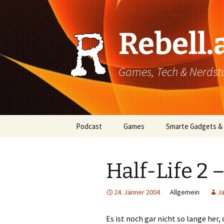
Rebell.
Games, Tech & Nerdstuf
Skip
Podcast
Games
Smarte Gadgets &
to
content
Super einfach: So hört
PC
man Podcasts!
Half-Life 2 –
Xbox
24. Jänner 2004
Allgemein
Ja
PlayStation
Mobile
Es ist noch gar nicht so lange her,