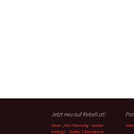
Jetzt neu auf Rebell.at!
Par
Wenn „Herr Mannelig“ wieder
Vide
erklingt – Gothic 1 Remake im