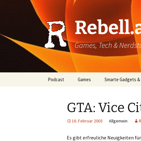
Rebell.
Games, Tech & Nerdstuf
Skip
Podcast
Games
Smarte Gadgets &
to
content
Super einfach: So hört
PC
man Podcasts!
GTA: Vice Ci
Xbox
16. Februar 2003
Allgemein
R
PlayStation
Mobile
Es gibt erfreuliche Neuigkeiten fü