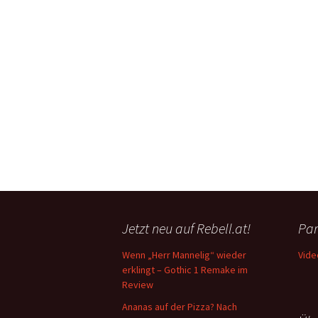
Jetzt neu auf Rebell.at!
Par
Wenn „Herr Mannelig“ wieder
Vide
erklingt – Gothic 1 Remake im
Review
Ananas auf der Pizza? Nach