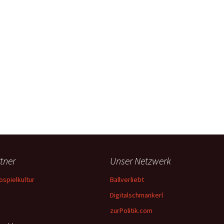
tner
Unser Netzwerk
ospielkultur
Ballverliebt
Digitalschmankerl
zurPolitik.com