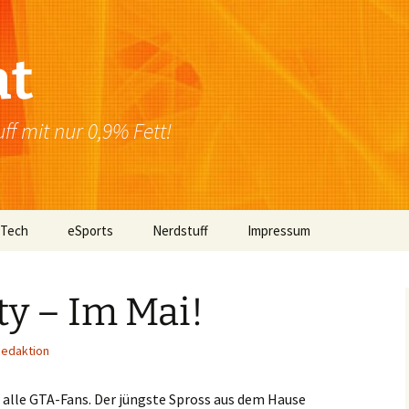
at
f mit nur 0,9% Fett!
 Tech
eSports
Nerdstuff
Impressum
Windows
Newsletter
Datenschutzerklärung
ty – Im Mai!
Mac OS
edaktion
Linux
Browser
r alle GTA-Fans. Der jüngste Spross aus dem Hause