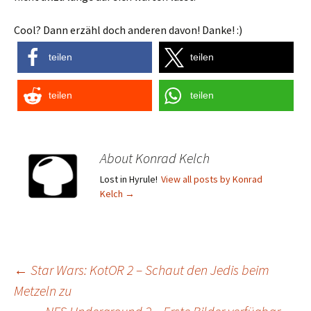
Cool? Dann erzähl doch anderen davon! Danke! :)
teilen
teilen
teilen
teilen
About Konrad Kelch
Lost in Hyrule!
View all posts by Konrad
Kelch
→
Post
←
Star Wars: KotOR 2 – Schaut den Jedis beim
Metzeln zu