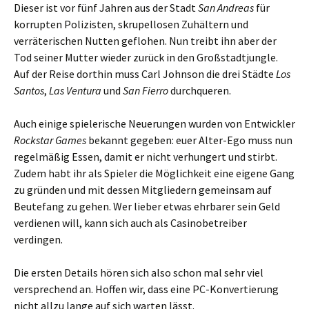
Dieser ist vor fünf Jahren aus der Stadt
San Andreas
für
korrupten Polizisten, skrupellosen Zuhältern und
verräterischen Nutten geflohen. Nun treibt ihn aber der
Tod seiner Mutter wieder zurück in den Großstadtjungle.
Auf der Reise dorthin muss Carl Johnson die drei Städte
Los
Santos
,
Las Ventura
und
San Fierro
durchqueren.
Auch einige spielerische Neuerungen wurden von Entwickler
Rockstar Games
bekannt gegeben: euer Alter-Ego muss nun
regelmäßig Essen, damit er nicht verhungert und stirbt.
Zudem habt ihr als Spieler die Möglichkeit eine eigene Gang
zu gründen und mit dessen Mitgliedern gemeinsam auf
Beutefang zu gehen. Wer lieber etwas ehrbarer sein Geld
verdienen will, kann sich auch als Casinobetreiber
verdingen.
Die ersten Details hören sich also schon mal sehr viel
versprechend an. Hoffen wir, dass eine PC-Konvertierung
nicht allzu lange auf sich warten lässt.