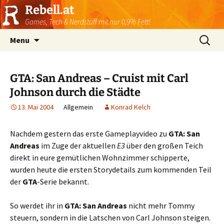
Rebell.at
Games, Tech & Nerdstuff mit nur 0,9% Fett!
Skip
Suchen
Menu
to
nach:
content
GTA: San Andreas – Cruist mit Carl
Johnson durch die Städte
13. Mai 2004
Allgemein
Konrad Kelch
Nachdem gestern das erste Gameplayvideo zu
GTA: San
Andreas
im Zuge der aktuellen
E3
über den großen Teich
direkt in eure gemütlichen Wohnzimmer schipperte,
wurden heute die ersten Storydetails zum kommenden Teil
der
GTA
-Serie bekannt.
So werdet ihr in
GTA: San Andreas
nicht mehr Tommy
steuern, sondern in die Latschen von Carl Johnson steigen.