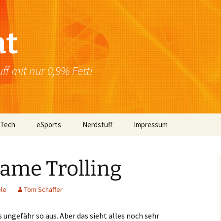
at
f mit nur 0,9% Fett!
 Tech
eSports
Nerdstuff
Impressum
Windows
Newsletter
Datenschutzerklärung
Game Trolling
Mac OS
ele
Tom Schaffer
Linux
Browser
 ungefähr so aus. Aber das sieht alles noch sehr