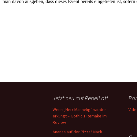
Jetzt neu auf Rebell.at!
Par
Wenn „Herr Mannelig“ wieder
Vide
erklingt – Gothic 1 Remake im
Review
Ananas auf der Pizza? Nach