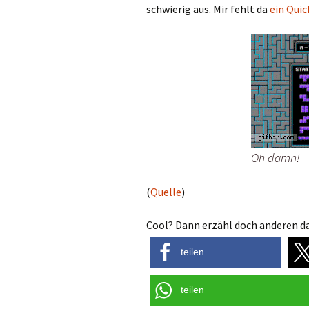
schwierig aus. Mir fehlt da
ein Qui
Oh damn!
(
Quelle
)
Cool? Dann erzähl doch anderen da
teilen
teilen