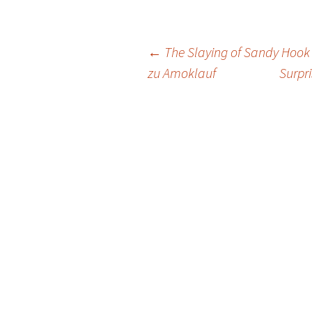
Post
←
The Slaying of Sandy Hook 
zu Amoklauf
Surpr
navigation