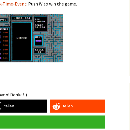
ck-Time-Event
: Push W to win the game.
von! Danke! :)
teilen
teilen