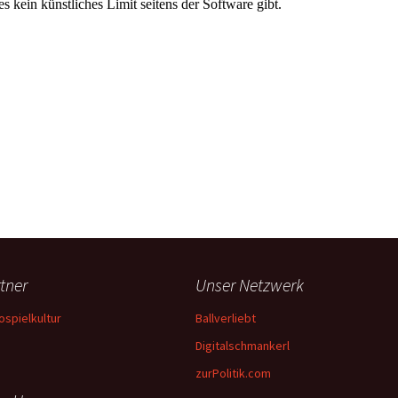
tner
Unser Netzwerk
ospielkultur
Ballverliebt
Digitalschmankerl
zurPolitik.com