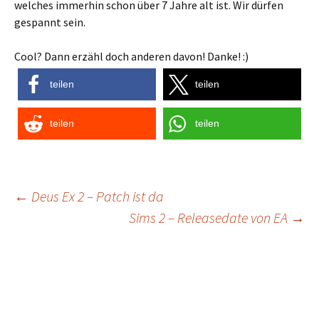
welches immerhin schon über 7 Jahre alt ist. Wir dürfen
gespannt sein.
Cool? Dann erzähl doch anderen davon! Danke! :)
teilen
teilen
teilen
teilen
Post
←
Deus Ex 2 – Patch ist da
Sims 2 – Releasedate von EA
→
navigation