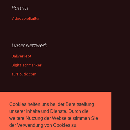
Partner
Videospielkultur
Unser Netzwerk
Ballverliebt
Digitalschmankerl
zurPolitik.com
Über Uns
Cookies helfen uns bei der Bereitstellung
Rebell.at
berichtet seit 2003
unserer Inhalte und Dienste. Durch die
unabhängig über Computer-
weitere Nutzung der Webseite stimmen Sie
und Videospiele. (
Impressum
)
der Verwendung von Cookies zu.