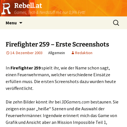
Rebell.at
Games, Tech & Nerdstuff mit nur 0,9% Fett!
Skip
Suchen
Menu
to
nach:
content
Firefighter 259 – Erste Screenshots
14. Dezember 2003
Allgemein
Redaktion
In
Firefighter 259
spielt ihr, wie der Name schon sagt,
einen Feuerwehrmann, welcher verschiedene Einsätze
erfüllen muss. Die ersten Screenshots dazu wurden heute
veröffentlicht.
Die zehn Bilder könnt ihr bei
3DGamers.com
bestaunen. Sie
zeigen ein paar „heiße“ Szenen und die Auswahl der
Feuerwehrmänner. Irgendwie erinnert mich das Game von
Grafik und Ansicht aber an Mission Impossible Teil 1,