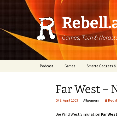
Rebell.
Games, Tech & Nerdstuf
Skip
Podcast
Games
Smarte Gadgets &
to
content
Super einfach: So hört
PC
man Podcasts!
Far West – 
Xbox
7. April 2003
Allgemein
Redak
PlayStation
Mobile
Die Wild West Simulation
Far Wes