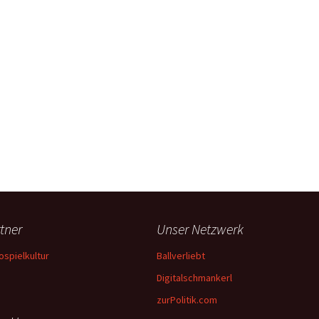
tner
Unser Netzwerk
ospielkultur
Ballverliebt
Digitalschmankerl
zurPolitik.com