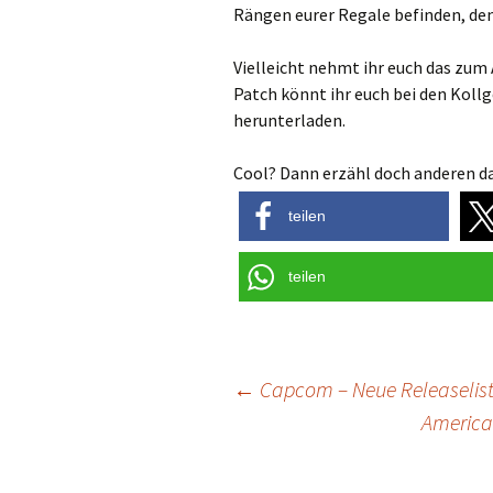
Rängen eurer Regale befinden, den
Vielleicht nehmt ihr euch das zum
Patch könnt ihr euch bei den Koll
herunterladen.
Cool? Dann erzähl doch anderen da
teilen
teilen
Post
←
Capcom – Neue Releaselis
America
navigation