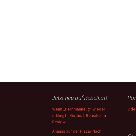
Jetzt neu auf Rebell.at!
Par
Wenn „Herr Mannelig“ wieder
Vide
erklingt – Gothic 1 Remake im
Review
Ananas auf der Pizza? Nach