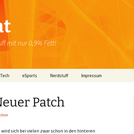
at
f mit nur 0,9% Fett!
 Tech
eSports
Nerdstuff
Impressum
Windows
Newsletter
Datenschutzerklärung
Neuer Patch
Mac OS
tion
Linux
Browser
t
wird sich bei vielen zwar schon in den hinteren