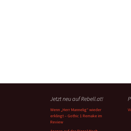
Jetzt neu auf Rebell.at!
P
Wenn „Herr Mannelig“ wieder
V
erklingt – Gothic 1 Remake im
Review