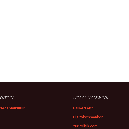
artner
Unser Netzwerk
ideospielkultur
Ballverliebt
Digitalschmankerl
zurPolitik.com