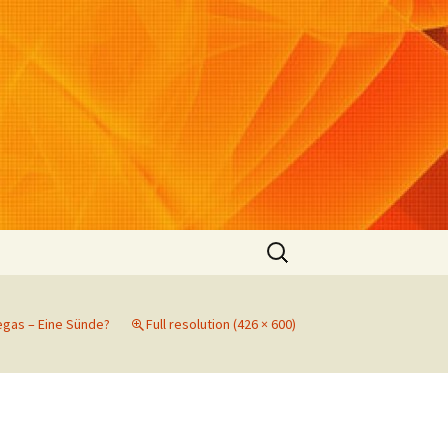
Suchen
nach:
egas – Eine Sünde?
Full resolution (426 × 600)