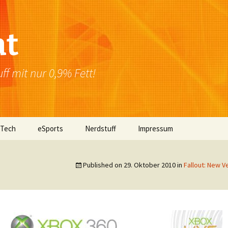
at
f mit nur 0,9% Fett!
 Tech
eSports
Nerdstuff
Impressum
Windows
Newsletter
Datenschutzerklärung
Published on
29. Oktober 2010
in
Fallout: New V
Mac OS
Linux
Browser