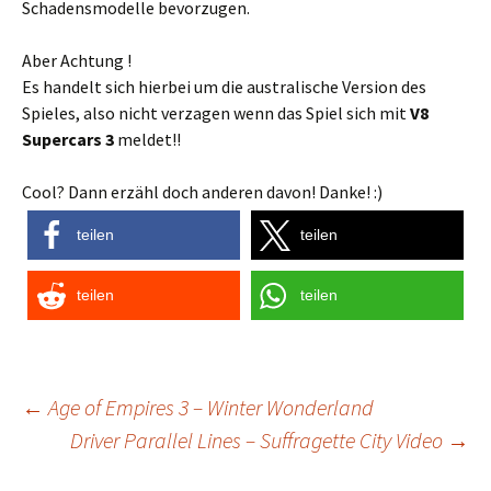
Schadensmodelle bevorzugen.
Aber Achtung !
Es handelt sich hierbei um die australische Version des
Spieles, also nicht verzagen wenn das Spiel sich mit
V8
Supercars 3
meldet!!
Cool? Dann erzähl doch anderen davon! Danke! :)
teilen
teilen
teilen
teilen
Post
←
Age of Empires 3 – Winter Wonderland
Driver Parallel Lines – Suffragette City Video
→
navigation