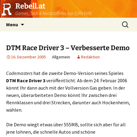
Rebell.at
Games, Tech & Nerdstuff mit nur 0,9% Fett!
Skip
Suchen
Menu
to
nach:
content
DTM Race Driver 3 – Verbesserte Demo
16. Dezember 2005
Allgemein
Redaktion
Codemasters
hat die zweite Demo-Version seines Spieles
DTM Race Driver 3
veröffentlicht. Ab dem 24. Februar 2006
könnt Ihr dann auch mit der Vollversion Gas geben. In der
neuen, überarbeiteten Demo könnt Ihr zwischen drei
Rennklassen und drei Strecken, darunter auch Hockenheim,
wählen.
Die Demo wiegt etwas über 555MB, sollte sich aber für all
jene lohnen, die schnelle Autos und schöne