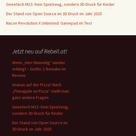
Geeetech M1S: Kein Spielzeug, sondern 3D-Druck für Kinder
Der Stand von Open Source im 3D-Druck im Jahr 2025
Nacon Revolution X Unlimited: Gamepad im Test
Jetzt neu auf Rebell.at!
Wenn „Herr Mannelig“ wieder
erklingt – Gothic 1 Remake im
Review
Ananas auf der Pizza? Nach
„Pineapple on Pizza“ stellt man
ganz andere Fragen
Geeetech M1S: Kein Spielzeug,
sondern 3D-Druck für Kinder
Der Stand von Open Source im
3D-Druck im Jahr 2025