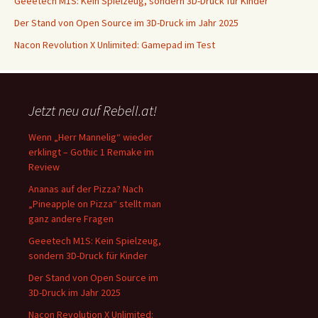
Geeetech M1S: Kein Spielzeug, sondern 3D-Druck für Kinder
Der Stand von Open Source im 3D-Druck im Jahr 2025
Nacon Revolution X Unlimited: Gamepad im Test
Jetzt neu auf Rebell.at!
Wenn „Herr Mannelig“ wieder
erklingt – Gothic 1 Remake im
Review
Ananas auf der Pizza? Nach
„Pineapple on Pizza“ stellt man
ganz andere Fragen
Geeetech M1S: Kein Spielzeug,
sondern 3D-Druck für Kinder
Der Stand von Open Source im
3D-Druck im Jahr 2025
Nacon Revolution X Unlimited: