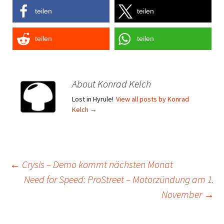
teilen
teilen
teilen
teilen
About Konrad Kelch
Lost in Hyrule!
View all posts by Konrad
Kelch
→
Post
←
Crysis – Demo kommt nächsten Monat
Need for Speed: ProStreet – Motorzündung am 1.
navigation
November
→