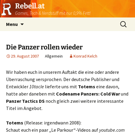
Rebell.at
Games, Tech & Nerdstuff mit nur 0,9% Fett!
Skip
Suchen
Menu
to
nach:
content
Die Panzer rollen wieder
29. August 2007
Allgemein
Konrad Kelch
Wir haben euch in unserem Auftakt die eine oder andere
Überraschung versprochen. Der deutsche Publisher und
Entwickler
10tacle
lieferte uns mit
Totems
eine davon,
hatte aber daneben mit
Codename Panzers: Cold War
und
Panzer Tactics DS
noch gleich zwei weitere interessante
Titel im Angebot.
Totems
(Release: irgendwann 2008):
Schaut euch ein paar „Le Parkour“-Videos auf
youtube.com