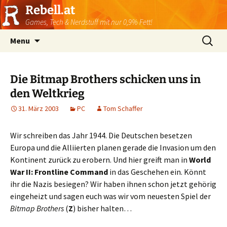
Rebell.at
Games, Tech & Nerdstuff mit nur 0,9% Fett!
Skip
Suchen
Menu
to
nach:
content
Die Bitmap Brothers schicken uns in
den Weltkrieg
31. März 2003
PC
Tom Schaffer
Wir schreiben das Jahr 1944. Die Deutschen besetzen
Europa und die Alliierten planen gerade die Invasion um den
Kontinent zurück zu erobern. Und hier greift man in
World
War II: Frontline Command
in das Geschehen ein. Könnt
ihr die Nazis besiegen? Wir haben ihnen schon jetzt gehörig
eingeheizt und sagen euch was wir vom neuesten Spiel der
Bitmap Brothers
(
Z
) bisher halten…