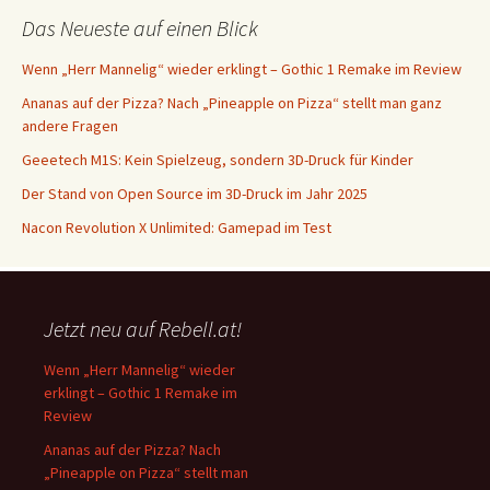
Das Neueste auf einen Blick
Wenn „Herr Mannelig“ wieder erklingt – Gothic 1 Remake im Review
Ananas auf der Pizza? Nach „Pineapple on Pizza“ stellt man ganz
andere Fragen
Geeetech M1S: Kein Spielzeug, sondern 3D-Druck für Kinder
Der Stand von Open Source im 3D-Druck im Jahr 2025
Nacon Revolution X Unlimited: Gamepad im Test
Jetzt neu auf Rebell.at!
Wenn „Herr Mannelig“ wieder
erklingt – Gothic 1 Remake im
Review
Ananas auf der Pizza? Nach
„Pineapple on Pizza“ stellt man