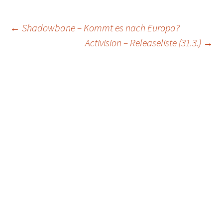
Post
←
Shadowbane – Kommt es nach Europa?
Activision – Releaseliste (31.3.)
→
navigation