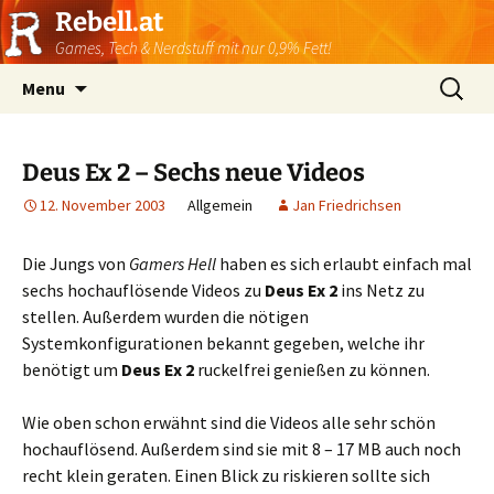
Rebell.at
Games, Tech & Nerdstuff mit nur 0,9% Fett!
Skip
Suchen
Menu
to
nach:
content
Deus Ex 2 – Sechs neue Videos
12. November 2003
Allgemein
Jan Friedrichsen
Die Jungs von
Gamers Hell
haben es sich erlaubt einfach mal
sechs hochauflösende Videos zu
Deus Ex 2
ins Netz zu
stellen. Außerdem wurden die nötigen
Systemkonfigurationen bekannt gegeben, welche ihr
benötigt um
Deus Ex 2
ruckelfrei genießen zu können.
Wie oben schon erwähnt sind die Videos alle sehr schön
hochauflösend. Außerdem sind sie mit 8 – 17 MB auch noch
recht klein geraten. Einen Blick zu riskieren sollte sich