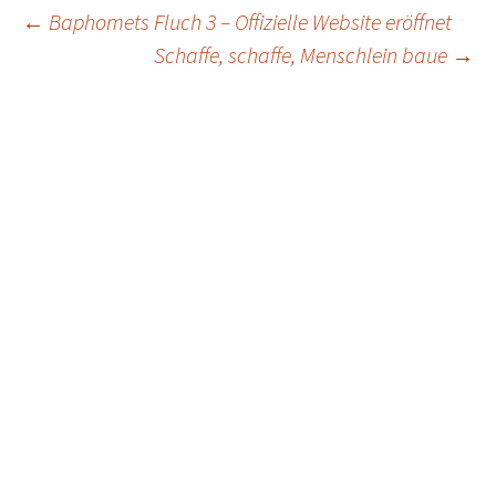
Post
←
Baphomets Fluch 3 – Offizielle Website eröffnet
Schaffe, schaffe, Menschlein baue
→
navigation