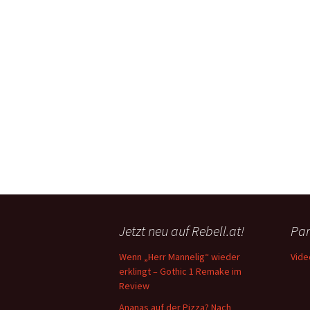
Jetzt neu auf Rebell.at!
Par
Wenn „Herr Mannelig“ wieder
Vide
erklingt – Gothic 1 Remake im
Review
Ananas auf der Pizza? Nach