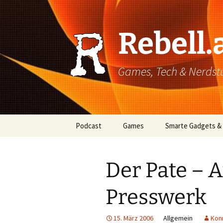
Rebell.
Games, Tech & Nerdstuf
Skip
Podcast
Games
Smarte Gadgets &
to
content
Super einfach: So hört
PC
man Podcasts!
Der Pate – 
Xbox
Presswerk
PlayStation
Mobile
15. März 2006
Allgemein
Kon