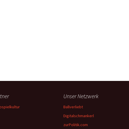
tner
Unser Netzwerk
ospielkultur
Ballverliebt
Digitalschmankerl
zurPolitik.com