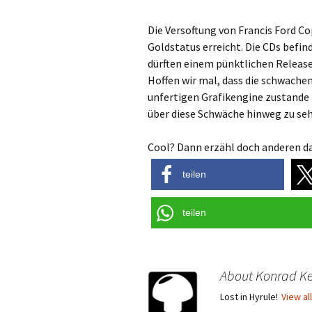
Die Versoftung von Francis Ford 
Goldstatus erreicht. Die CDs befin
dürften einem pünktlichen Releas
Hoffen wir mal, dass die schwach
unfertigen Grafikengine zustande
über diese Schwäche hinweg zu se
Cool? Dann erzähl doch anderen da
teilen
teilen
About Konrad Ke
Lost in Hyrule!
View al