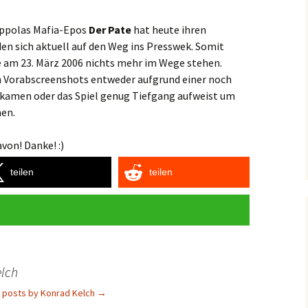
Coppolas Mafia-Epos
Der Pate
hat heute ihren
den sich aktuell auf den Weg ins Presswek. Somit
e am 23. März 2006 nichts mehr im Wege stehen.
en Vorabscreenshots entweder aufgrund einer noch
 kamen oder das Spiel genug Tiefgang aufweist um
hen.
von! Danke! :)
teilen
teilen
lch
l posts by Konrad Kelch
→