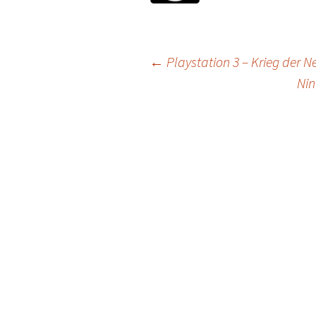
Post
←
Playstation 3 – Krieg der 
Nin
navigation