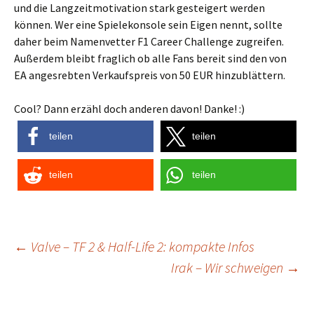
und die Langzeitmotivation stark gesteigert werden
können. Wer eine Spielekonsole sein Eigen nennt, sollte
daher beim Namenvetter F1 Career Challenge zugreifen.
Außerdem bleibt fraglich ob alle Fans bereit sind den von
EA angesrebten Verkaufspreis von 50 EUR hinzublättern.
Cool? Dann erzähl doch anderen davon! Danke! :)
teilen
teilen
teilen
teilen
Post
←
Valve – TF 2 & Half-Life 2: kompakte Infos
Irak – Wir schweigen
→
navigation