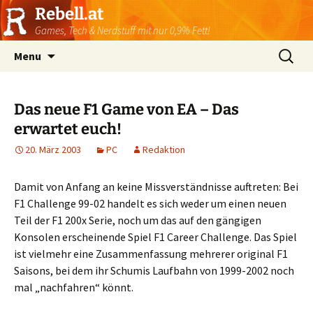
Rebell.at
Games, Tech & Nerdstuff mit nur 0,9% Fett!
Skip
Suchen
Menu
to
nach:
content
Das neue F1 Game von EA – Das
erwartet euch!
20. März 2003
PC
Redaktion
Damit von Anfang an keine Missverständnisse auftreten: Bei
F1 Challenge 99-02 handelt es sich weder um einen neuen
Teil der F1 200x Serie, noch um das auf den gängigen
Konsolen erscheinende Spiel F1 Career Challenge. Das Spiel
ist vielmehr eine Zusammenfassung mehrerer original F1
Saisons, bei dem ihr Schumis Laufbahn von 1999-2002 noch
mal „nachfahren“ könnt.