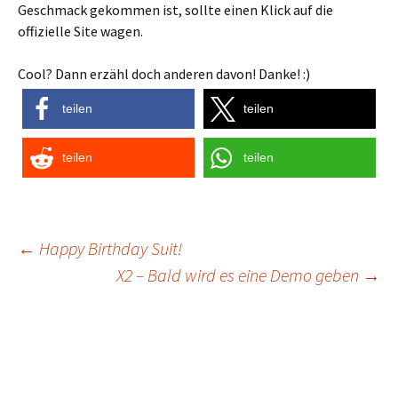
Geschmack gekommen ist, sollte einen Klick auf die
offizielle Site wagen.
Cool? Dann erzähl doch anderen davon! Danke! :)
teilen
teilen
teilen
teilen
Post
←
Happy Birthday Suit!
X2 – Bald wird es eine Demo geben
→
navigation