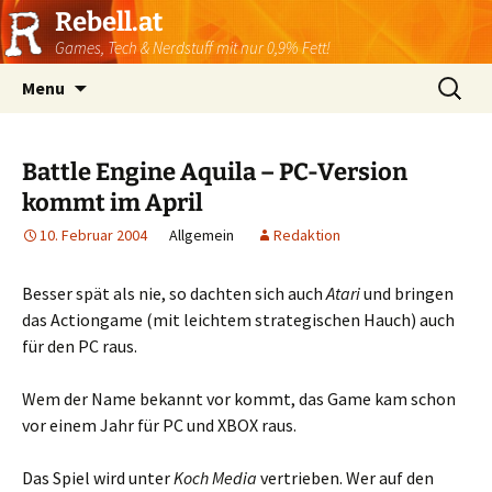
Rebell.at
Games, Tech & Nerdstuff mit nur 0,9% Fett!
Skip
Suchen
Menu
to
nach:
content
Battle Engine Aquila – PC-Version
kommt im April
10. Februar 2004
Allgemein
Redaktion
Besser spät als nie, so dachten sich auch
Atari
und bringen
das Actiongame (mit leichtem strategischen Hauch) auch
für den PC raus.
Wem der Name bekannt vor kommt, das Game kam schon
vor einem Jahr für PC und XBOX raus.
Das Spiel wird unter
Koch Media
vertrieben. Wer auf den