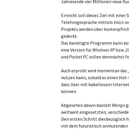
Jahresende vier Millionen neue Kun
Erreicht soll dieses Ziel mit eine
Telefongespräche mittels
Voice ov
Projekts werden über kostenpflich
gedeckt.
Das benötigte Programm kann kos
eine Version für
Windows XP
bzw.
2
und
Pocket PC
sollen demnächst fo
Auch erprobt wird momentan das
nutzen kann, sobald es einen Hot-S
dass User mit kabellosem Interne
können.
Abgesehen davon bastelt
Wengo
g
weltweit eingesetzten, verschied
Den ersten Schritt diesbezüglich h
mit dem futuristisch anmutende