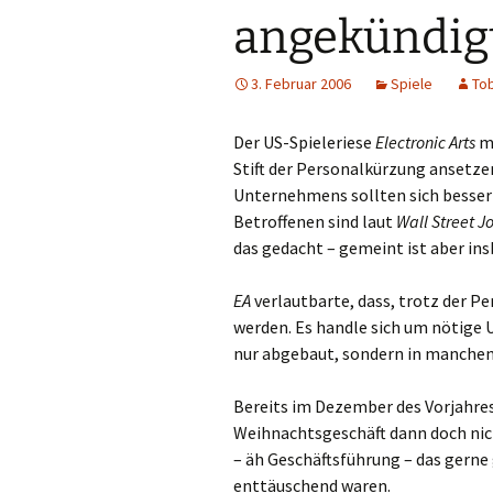
angekündig
3. Februar 2006
Spiele
Tob
Der US-Spieleriese
Electronic Arts
mu
Stift der Personalkürzung ansetz
Unternehmens sollten sich besser
Betroffenen sind laut
Wall Street J
das gedacht – gemeint ist aber in
EA
verlautbarte, dass, trotz der P
werden. Es handle sich um nötige 
nur abgebaut, sondern in manchen
Bereits im Dezember des Vorjahre
Weihnachtsgeschäft dann doch nich
– äh Geschäftsführung – das gerne
enttäuschend waren.