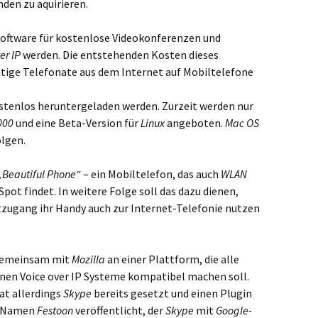
den zu aquirieren.
r Software für kostenlose Videokonferenzen und
er IP
werden. Die entstehenden Kosten dieses
tige Telefonate aus dem Internet auf Mobiltelefone
tenlos heruntergeladen werden. Zurzeit werden nur
000
und eine Beta-Version für
Linux
angeboten.
Mac OS
lgen.
„Beautiful Phone“
– ein Mobiltelefon, das auch
WLAN
pot findet. In weitere Folge soll das dazu dienen,
tzugang ihr Handy auch zur Internet-Telefonie nutzen
emeinsam mit
Mozilla
an einer Plattform, die alle
enen Voice over IP Systeme kompatibel machen soll.
at allerdings
Skype
bereits gesetzt und einen Plugin
n Namen
Festoon
veröffentlicht, der
Skype
mit
Google-