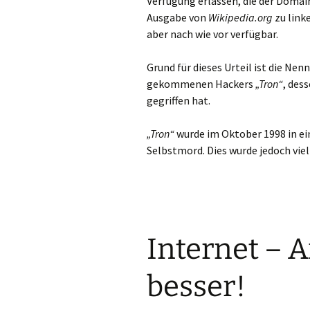
Verfügung erlassen, die der Doma
Ausgabe von
Wikipedia.org
zu link
aber nach wie vor verfügbar.
Grund für dieses Urteil ist die N
gekommenen Hackers
„Tron“
, des
gegriffen hat.
„Tron“
wurde im Oktober 1998 in ei
Selbstmord. Dies wurde jedoch viel
Internet – 
besser!