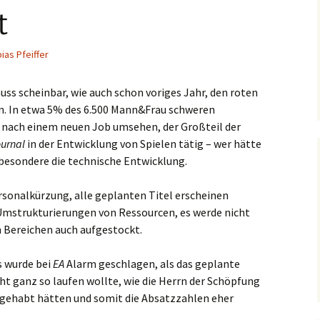
t
ias Pfeiffer
ss scheinbar, wie auch schon voriges Jahr, den roten
en. In etwa 5% des 6.500 Mann&Frau schweren
 nach einem neuen Job umsehen, der Großteil der
ournal
in der Entwicklung von Spielen tätig – wer hätte
sbesondere die technische Entwicklung.
ersonalkürzung, alle geplanten Titel erscheinen
Umstrukturierungen von Ressourcen, es werde nicht
 Bereichen auch aufgestockt.
s wurde bei
EA
Alarm geschlagen, als das geplante
t ganz so laufen wollte, wie die Herrn der Schöpfung
 gehabt hätten und somit die Absatzzahlen eher