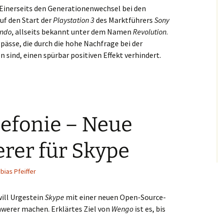
Einerseits den Generationenwechsel bei den
uf den Start der
Playstation 3
des Marktführers
Sony
endo
, allseits bekannt unter dem Namen
Revolution
.
pässe, die durch die hohe Nachfrage bei der
 sind, einen spürbar positiven Effekt verhindert.
lefonie – Neue
rer für Skype
bias Pfeiffer
ill Urgestein
Skype
mit einer neuen Open-Source-
hwerer machen. Erklärtes Ziel von
Wengo
ist es, bis