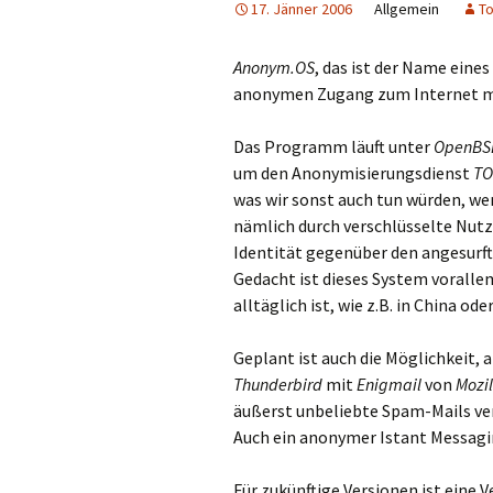
17. Jänner 2006
Allgemein
To
Anonym.OS
, das ist der Name eine
anonymen Zugang zum Internet mö
Das Programm läuft unter
OpenBSD
um den Anonymisierungsdienst
TO
was wir sonst auch tun würden, 
nämlich durch verschlüsselte Nutz
Identität gegenüber den angesurft
Gedacht ist dieses System voralle
alltäglich ist, wie z.B. in China ode
Geplant ist auch die Möglichkeit,
Thunderbird
mit
Enigmail
von
Mozil
äußerst unbeliebte Spam-Mails ve
Auch ein anonymer Istant Messag
Für zukünftige Versionen ist eine 