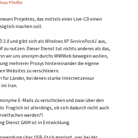
bias Pfeiffer
s neuen Projektes, das mittels einer Live-CD einen
glich machen soll.
 3.8
und gibt sich als
Windows XP ServicePack1
aus,
R
zu nutzen. Dieser Dienst tut nichts anderes als das,
wenn wir uns anonym durchs WWWeb bewegen wollen,
ung mehrerer Proxys hintereinander die eigene
en Websites zu verschleiern.
m für Länder, bei denen starke Internetzensur
r im Iran.
 anonyme E-Mails zu verschicken und zwar über den
la
. Fraglich ist allerdings, ob sich dadurch nicht auch
rvielfachen werden?!
ing Dienst
GAIM
ist in Entwicklung.
Verwendung über USB-Stick geplant, was bei der