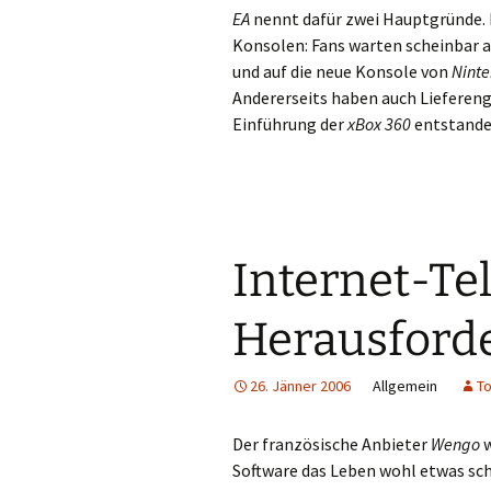
EA
nennt dafür zwei Hauptgründe. 
Konsolen: Fans warten scheinbar a
und auf die neue Konsole von
Nint
Andererseits haben auch Liefereng
Einführung der
xBox 360
entstanden
Internet-Te
Herausforde
26. Jänner 2006
Allgemein
To
Der französische Anbieter
Wengo
w
Software das Leben wohl etwas sc