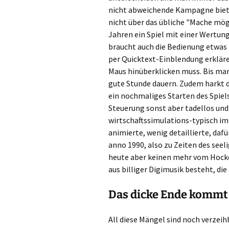
nicht abweichende Kampagne biete
nicht über das übliche "Mache mögl
Jahren ein Spiel mit einer Wertun
braucht auch die Bedienung etwas E
per Quicktext-Einblendung erkläre
Maus hinüberklicken muss. Bis man
gute Stunde dauern. Zudem harkt d
ein nochmaliges Starten des Spiels
Steuerung sonst aber tadellos und 
wirtschaftssimulations-typisch i
animierte, wenig detaillierte, da
anno 1990, also zu Zeiten des seel
heute aber keinen mehr vom Hocker
aus billiger Digimusik besteht, di
Das dicke Ende kommt
All diese Mängel sind noch verzei