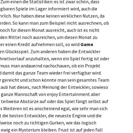
 Zum einen die Statistiken: es ist zwar schön, dass
gbaren Spiele im Lager informiert wird, auch die
hrlich. Nur haben diese keinen wirklichen Nutzen, da
 werden. So kann man zum Beispiel nicht ausrechnen, ob
noch für diesen Monat ausreicht, auch ist es nicht
iden Mittel noch ausreichen, um diesen Monat zu
er einen Kredit aufnehmen soll, so wird
Game
gen Glücksspiel. Zum anderen haben die Entwickler
hnellvorlauf anzuhalten, wenn ein Spiel fertig ist oder
m muss man andauernd nachschauen, ob ein Projekt
d damit das ganze Team wieder frei verfügbar wird.
ier gereicht und schon könnte man sein gesamtes Team
laub hat dieses, nach Meinung der Entwickler, sowieso
ie ganze Mannschaft von enjoy Entertainment aber
teilweise Abstürze auf oder das Spiel fängt selbst auf
s Weiteren ist es anscheinend egal, wie sehr man sich
 die besten Entwickler, die neueste Engine und die
weise noch zu richtigen Gurken, wie das logisch
 ewig ein Mysterium bleiben. Frust ist auf jeden Fall