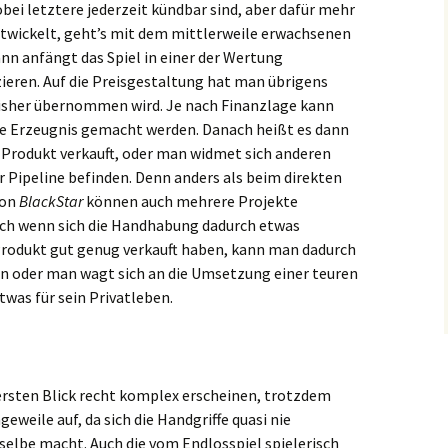
bei letztere jederzeit kündbar sind, aber dafür mehr
entwickelt, geht’s mit dem mittlerweile erwachsenen
nn anfängt das Spiel in einer der Wertung
eren. Auf die Preisgestaltung hat man übrigens
lisher übernommen wird. Je nach Finanzlage kann
le Erzeugnis gemacht werden. Danach heißt es dann
s Produkt verkauft, oder man widmet sich anderen
er Pipeline befinden. Denn anders als beim direkten
on
BlackStar
können auch mehrere Projekte
uch wenn sich die Handhabung dadurch etwas
e Produkt gut genug verkauft haben, kann man dadurch
en oder man wagt sich an die Umsetzung einer teuren
twas für sein Privatleben.
ersten Blick recht komplex erscheinen, trotzdem
eweile auf, da sich die Handgriffe quasi nie
elbe macht. Auch die vom Endlosspiel spielerisch