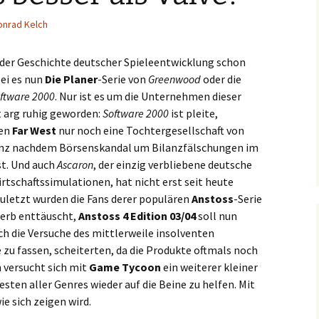
onrad Kelch
 der Geschichte deutscher Spieleentwicklung schon
Sei es nun
Die Planer
-Serie von
Greenwood
oder die
ftware 2000
. Nur ist es um die Unternehmen dieser
it arg ruhig geworden:
Software 2000
ist pleite,
en
Far West
nur noch eine Tochtergesellschaft von
enz nachdem Börsenskandal um Bilanzfälschungen im
st. Und auch
Ascaron
, der einzig verbliebene deutsche
rtschaftssimulationen, hat nicht erst seit heute
uletzt wurden die Fans derer populären
Anstoss
-Serie
derb enttäuscht,
Anstoss 4 Edition 03/04
soll nun
ch die Versuche des mittlerweile insolventen
 zu fassen, scheiterten, da die Produkte oftmals noch
 versucht sich mit
Game Tycoon
ein weiterer kleiner
ten aller Genres wieder auf die Beine zu helfen. Mit
e sich zeigen wird.