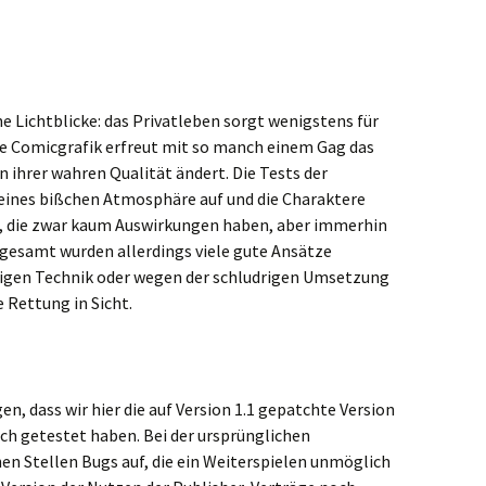
ne Lichtblicke: das Privatleben sorgt wenigstens für
ie Comicgrafik erfreut mit so manch einem Gag das
n ihrer wahren Qualität ändert. Die Tests der
eines bißchen Atmosphäre auf und die Charaktere
e, die zwar kaum Auswirkungen haben, aber immerhin
sgesamt wurden allerdings viele gute Ansätze
igen Technik oder wegen der schludrigen Umsetzung
e Rettung in Sicht.
, dass wir hier die auf Version 1.1 gepatchte Version
ch getestet haben. Bei der ursprünglichen
n Stellen Bugs auf, die ein Weiterspielen unmöglich