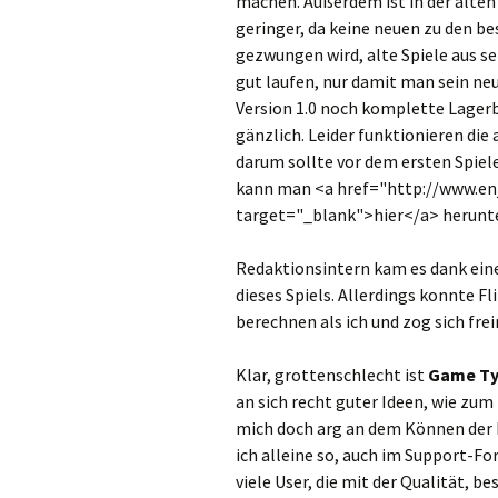
machen. Außerdem ist in der alten
geringer, da keine neuen zu den 
gezwungen wird, alte Spiele aus 
gut laufen, nur damit man sein ne
Version 1.0 noch komplette Lager
gänzlich. Leider funktionieren die 
darum sollte vor dem ersten Spie
kann man <a href="http://www.en
target="_blank">hier</a> herunt
Redaktionsintern kam es dank ein
dieses Spiels. Allerdings konnte F
berechnen als ich und zog sich frei
Klar, grottenschlecht ist
Game T
an sich recht guter Ideen, wie zum
mich doch arg an dem Können der 
ich alleine so, auch im Support-F
viele User, die mit der Qualität, b