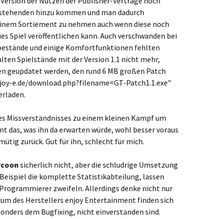
 Version der Nutzen der Publisher-Verträge noch
bestehenden hinzu kommen und man dadurch
seinem Sortiement zu nehmen auch wenn diese noch
ues Spiel veröffentlichen kann. Auch verschwanden bei
bestände und einige Komfortfunktionen fehlten
alten Spielstände mit der Version 1.1 nicht mehr,
len geupdatet werden, den rund 6 MB großen Patch
joy-e.de/download.php?filename=GT-Patch1.1.exe"
erladen.
es Missverständnisses zu einem kleinen Kampf um
lint das, was ihn da erwarten würde, wohl besser voraus
mütig zurück. Gut für ihn, schlecht für mich.
ycoon
sicherlich nicht, aber die schludrige Umsetzung
 Beispiel die komplette Statistikabteilung, lassen
Programmierer zweifeln. Allerdings denke nicht nur
orum des Herstellers enjoy Entertainment finden sich
esonders dem Bugfixing, nicht einverstanden sind.