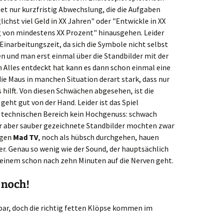
t nur kurzfristig Abwechslung, die die Aufgaben
ichst viel Geld in XX Jahren" oder "Entwickle in XX
g von mindestens XX Prozent" hinausgehen. Leider
inarbeitungszeit, da sich die Symbole nicht selbst
n und man erst einmal über die Standbilder mit der
 Alles entdeckt hat kann es dann schon einmal eine
ie Maus in manchen Situation derart stark, dass nur
 hilft. Von diesen Schwächen abgesehen, ist die
geht gut von der Hand. Leider ist das Spiel
m technischen Bereich kein Hochgenuss: schwach
für aber sauber gezeichnete Standbilder mochten zwar
igen
Mad TV
, noch als hübsch durchgehen, hauen
. Genau so wenig wie der Sound, der hauptsächlich
e einem schon nach zehn Minuten auf die Nerven geht.
 noch!
hbar, doch die richtig fetten Klöpse kommen im