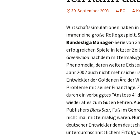
30. September 2003
PC
K
Wirtschaftssimulationen haben in
immer eine große Rolle gespielt. 
Bundesliga Manager
-Serie von
So
erfolgreichen Spiele in letzter Ze
Greenwood
nachdem mittelmäßig
Phenomedia, deren weitere Exist
Jahr 2002 auch nicht mehr sicher i
Entwickler der Goldenen Ära der Wi
Probleme mit seiner Finanzlage. Z
durch ein verbuggtes "Anstoss 4" 
wieder alles zum Guten kehren. Au
Publishers
BlackStar
, Fuß im Genre
nicht mal mittelmäßig waren. Nun
deutscher Entwickler dem deutsches
unterdurchschnittlichem Erfolg, wi