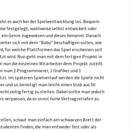
eht es auch bei der Spieleentwicklung los. Bequem
ine festgelegt, wahlweise selbst entwickelt oder
l ein Genre zugewiesen und dieses benannt. Danach
beiter sich mit dem "Baby" beschäftigen sollen, wie
rd, für welche Plattformen das Spiel erscheinen soll
tzt wird. Nun geht man mit dem fertigen Projekt in
 nun die einzelnen Mitarbeiter dem Projekt zuteilt.
n man 2 Programmierer, 1 Grafiker und 1
zt. Im späteren Spielverlauf werden die Spiele nicht
r und so benötigt man leicht einen Stab aus 50
echtzeitig fertig zu stellen. Dabei sollte man jedoch
s verpassen, da es sonst hohe Vertragsstrafen zu
stellen, schaut man einfach am schwarzen Brett der
 Studenten finden, die man entweder fest oder als