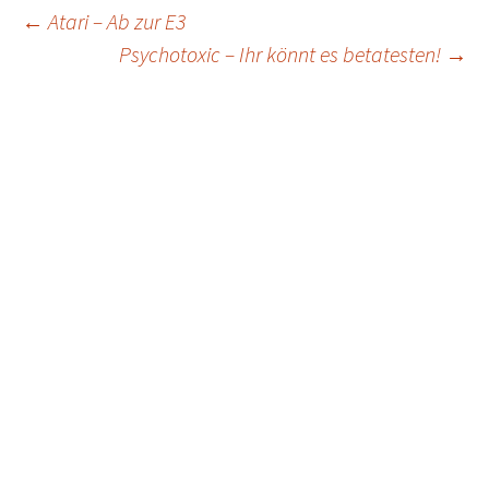
Post
←
Atari – Ab zur E3
Psychotoxic – Ihr könnt es betatesten!
→
navigation