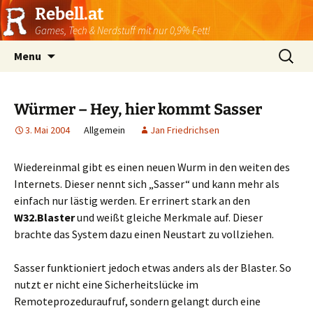
Rebell.at
Games, Tech & Nerdstuff mit nur 0,9% Fett!
Skip
Suchen
Menu
to
nach:
content
Würmer – Hey, hier kommt Sasser
3. Mai 2004
Allgemein
Jan Friedrichsen
Wiedereinmal gibt es einen neuen Wurm in den weiten des
Internets. Dieser nennt sich „Sasser“ und kann mehr als
einfach nur lästig werden. Er errinert stark an den
W32.Blaster
und weißt gleiche Merkmale auf. Dieser
brachte das System dazu einen Neustart zu vollziehen.
Sasser funktioniert jedoch etwas anders als der Blaster. So
nutzt er nicht eine Sicherheitslücke im
Remoteprozeduraufruf, sondern gelangt durch eine