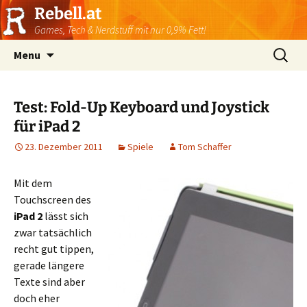
Rebell.at
Games, Tech & Nerdstuff mit nur 0,9% Fett!
Skip
Suchen
Menu
to
nach:
content
Test: Fold-Up Keyboard und Joystick
für iPad 2
23. Dezember 2011
Spiele
Tom Schaffer
Mit dem
Touchscreen des
iPad 2
lässt sich
zwar tatsächlich
recht gut tippen,
gerade längere
Texte sind aber
doch eher