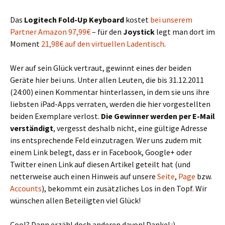
Das
Logitech Fold-Up Keyboard
kostet
bei unserem
Partner Amazon 97,99€
– für den
Joystick
legt man dort im
Moment
21,98€ auf den virtuellen Ladentisch
.
Wer auf sein Glück vertraut, gewinnt eines der beiden
Geräte hier bei uns. Unter allen Leuten, die bis 31.12.2011
(24:00) einen Kommentar hinterlassen, in dem sie uns ihre
liebsten iPad-Apps verraten, werden die hier vorgestellten
beiden Exemplare verlost.
Die Gewinner werden per E-Mail
verständigt
, vergesst deshalb nicht, eine gültige Adresse
ins entsprechende Feld einzutragen. Wer uns zudem mit
einem Link belegt, dass er in Facebook, Google+ oder
Twitter einen Link auf diesen Artikel geteilt hat (und
netterweise auch einen Hinweis auf unsere
Seite
,
Page
bzw.
Accounts
), bekommt ein zusätzliches Los in den Topf. Wir
wünschen allen Beteiligten viel Glück!
Cool? Dann erzähl doch anderen davon! Danke! :)