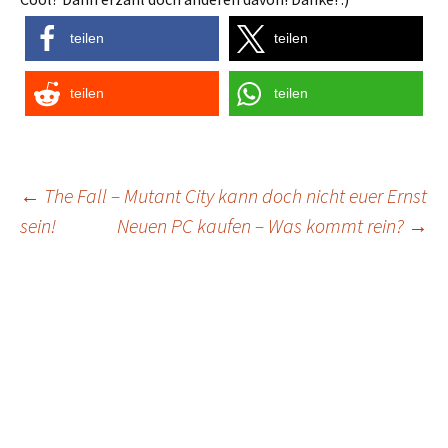
teilen
teilen
teilen
teilen
Post
←
The Fall – Mutant City kann doch nicht euer Ernst
sein!
Neuen PC kaufen – Was kommt rein?
→
navigation