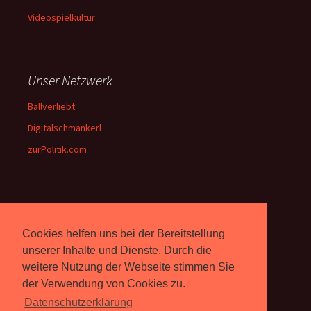
Videospielkultur
Unser Netzwerk
Ballverliebt
Digitalschmankerl
zurPolitik.com
Über Uns
Cookies helfen uns bei der Bereitstellung
Rebell.at
berichtet seit 2003
unabhängig über Computer-
unserer Inhalte und Dienste. Durch die
und Videospiele. (
Impressum
)
weitere Nutzung der Webseite stimmen Sie
der Verwendung von Cookies zu.
Datenschutzerklärung