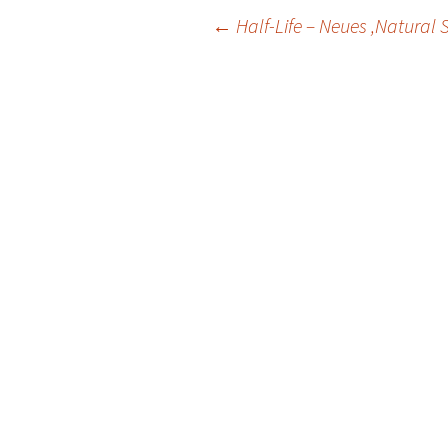
Post
←
Half-Life – Neues ‚Natural 
navigation