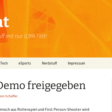
at
f mit nur 0,9% Fett!
 Tech
eSports
Nerdstuff
Impressum
Windows
Newsletter
Datenschutzerklärung
Demo freigegeben
Mac OS
om Schaffer
Linux
Browser
emisch aus Rollenspiel und First Person-Shooter wird