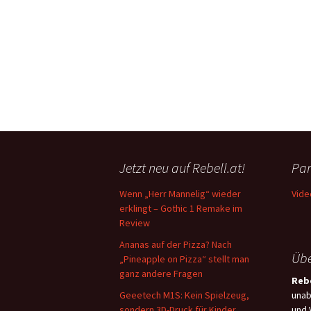
Jetzt neu auf Rebell.at!
Par
Wenn „Herr Mannelig“ wieder
Vide
erklingt – Gothic 1 Remake im
Review
Ananas auf der Pizza? Nach
Übe
„Pineapple on Pizza“ stellt man
ganz andere Fragen
Rebe
Geeetech M1S: Kein Spielzeug,
unab
sondern 3D-Druck für Kinder
und 