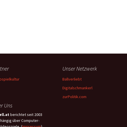
tner
Unser Netzwerk
ospielkultur
Ballverliebt
Digitalschmankerl
zurPolitik.com
r Uns
ll.at
berichtet seit 2003
hängig über Computer-
Videospiele. (
Impressum
)