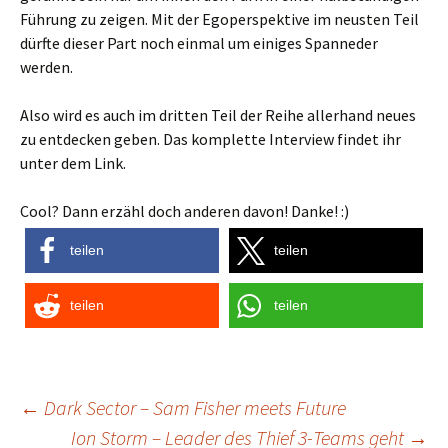
Führung zu zeigen. Mit der Egoperspektive im neusten Teil
dürfte dieser Part noch einmal um einiges Spanneder
werden.
Also wird es auch im dritten Teil der Reihe allerhand neues
zu entdecken geben. Das komplette Interview findet ihr
unter dem Link.
Cool? Dann erzähl doch anderen davon! Danke! :)
teilen
teilen
teilen
teilen
Post
←
Dark Sector – Sam Fisher meets Future
Ion Storm – Leader des Thief 3-Teams geht
→