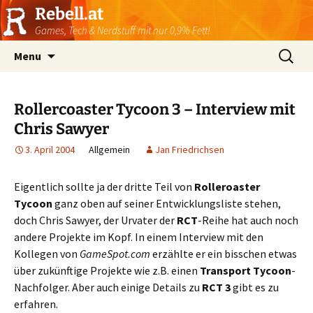
Rebell.at
Games, Tech & Nerdstuff mit nur 0,9% Fett!
Skip
Suchen
Menu
to
nach:
content
Rollercoaster Tycoon 3 – Interview mit
Chris Sawyer
3. April 2004
Allgemein
Jan Friedrichsen
Eigentlich sollte ja der dritte Teil von
Rolleroaster
Tycoon
ganz oben auf seiner Entwicklungsliste stehen,
doch Chris Sawyer, der Urvater der
RCT
-Reihe hat auch noch
andere Projekte im Kopf. In einem Interview mit den
Kollegen von
GameSpot.com
erzählte er ein bisschen etwas
über zukünftige Projekte wie z.B. einen
Transport Tycoon
-
Nachfolger. Aber auch einige Details zu
RCT 3
gibt es zu
erfahren.