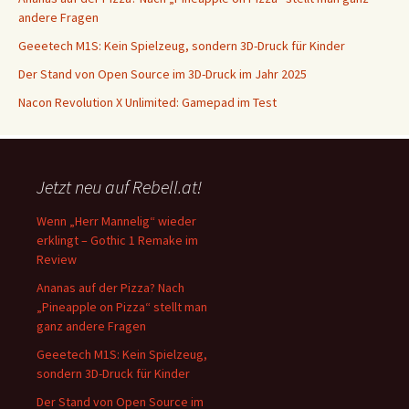
andere Fragen
Geeetech M1S: Kein Spielzeug, sondern 3D-Druck für Kinder
Der Stand von Open Source im 3D-Druck im Jahr 2025
Nacon Revolution X Unlimited: Gamepad im Test
Jetzt neu auf Rebell.at!
Wenn „Herr Mannelig“ wieder
erklingt – Gothic 1 Remake im
Review
Ananas auf der Pizza? Nach
„Pineapple on Pizza“ stellt man
ganz andere Fragen
Geeetech M1S: Kein Spielzeug,
sondern 3D-Druck für Kinder
Der Stand von Open Source im