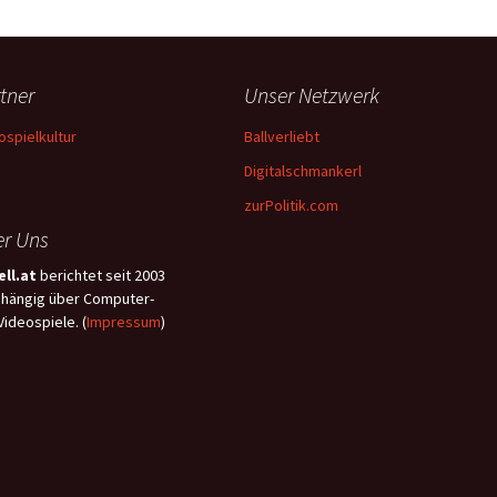
tner
Unser Netzwerk
ospielkultur
Ballverliebt
Digitalschmankerl
zurPolitik.com
r Uns
ll.at
berichtet seit 2003
hängig über Computer-
Videospiele. (
Impressum
)