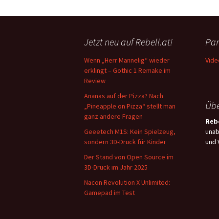
Jetzt neu auf Rebell.at!
Par
Wenn „Herr Mannelig“ wieder
Vide
erklingt – Gothic 1 Remake im
Review
Ananas auf der Pizza? Nach
Übe
„Pineapple on Pizza“ stellt man
ganz andere Fragen
Rebe
Geeetech M1S: Kein Spielzeug,
unab
sondern 3D-Druck für Kinder
und 
Der Stand von Open Source im
3D-Druck im Jahr 2025
Nacon Revolution X Unlimited:
Gamepad im Test