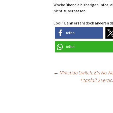
Woche über die bisherigen Infos, a
nicht zu verpassen.
Cool? Dann erzähl doch anderen da
teilen
teilen
Post
←
Nintendo Switch: Ein No-No
Titanfall 2 verz
navigation