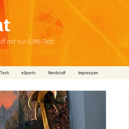
at
f mit nur 0,9% Fett!
 Tech
eSports
Nerdstuff
Impressum
Windows
Newsletter
Datenschutzerklärung
Mac OS
Linux
Browser