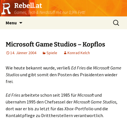
Rebell.at
Games, Tech & Nerdstuff mit nur 0,9% Fett!
Skip
Suchen
Menu
to
nach:
content
Microsoft Game Studios – Kopflos
14. Jänner 2004
Spiele
Konrad Kelch
Wie heute bekannt wurde, verließ
Ed Fries
die
Microsoft Game
Studios
und gibt somit den Posten des Präsidenten wieder
frei.
Ed Fries
arbeitete schon seit 1985 für
Microsoft
und
übernahm 1995 den Chefsessel der
Microsoft Game Studios
,
dort war er bis zu letzt für das
Xbox
-Portfolio und die
Kontaktpflege zu Drittherstellern verantwortlich.