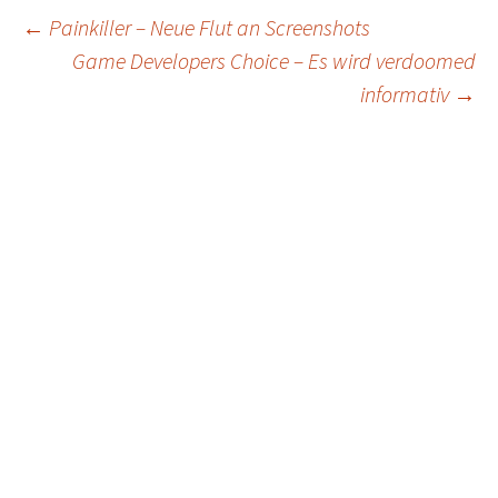
Post
←
Painkiller – Neue Flut an Screenshots
Game Developers Choice – Es wird verdoomed
navigation
informativ
→