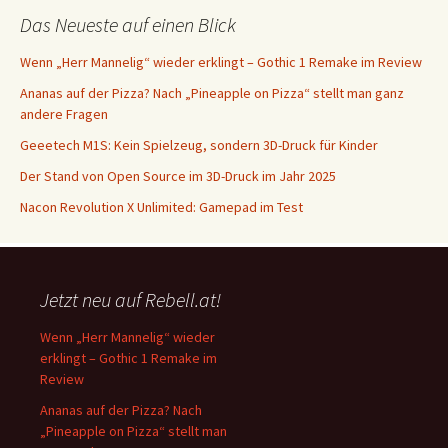
Das Neueste auf einen Blick
Wenn „Herr Mannelig“ wieder erklingt – Gothic 1 Remake im Review
Ananas auf der Pizza? Nach „Pineapple on Pizza“ stellt man ganz
andere Fragen
Geeetech M1S: Kein Spielzeug, sondern 3D-Druck für Kinder
Der Stand von Open Source im 3D-Druck im Jahr 2025
Nacon Revolution X Unlimited: Gamepad im Test
Jetzt neu auf Rebell.at!
Wenn „Herr Mannelig“ wieder
erklingt – Gothic 1 Remake im
Review
Ananas auf der Pizza? Nach
„Pineapple on Pizza“ stellt man