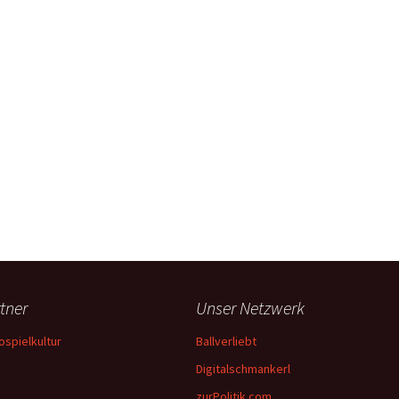
tner
Unser Netzwerk
ospielkultur
Ballverliebt
Digitalschmankerl
zurPolitik.com