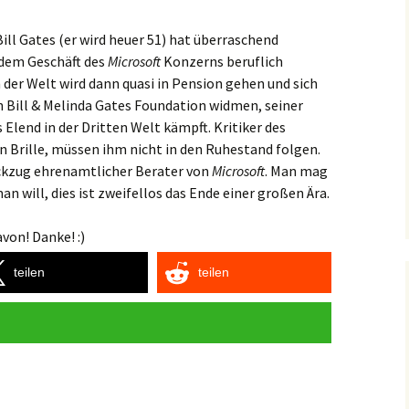
Bill Gates (er wird heuer 51) hat überraschend
 dem Geschäft des
Microsoft
Konzerns beruflich
 der Welt wird dann quasi in Pension gehen und sich
n Bill & Melinda Gates Foundation widmen, seiner
 Elend in der Dritten Welt kämpft. Kritiker des
 Brille, müssen ihm nicht in den Ruhestand folgen.
ckzug ehrenamtlicher Berater von
Microsoft
. Man mag
n will, dies ist zweifellos das Ende einer großen Ära.
von! Danke! :)
teilen
teilen