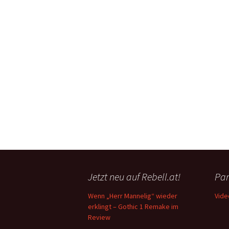
Jetzt neu auf Rebell.at!
Par
Wenn „Herr Mannelig“ wieder
Vide
erklingt – Gothic 1 Remake im
Review