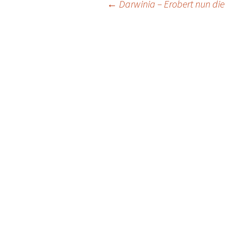
Post
←
Darwinia – Erobert nun die
navigation