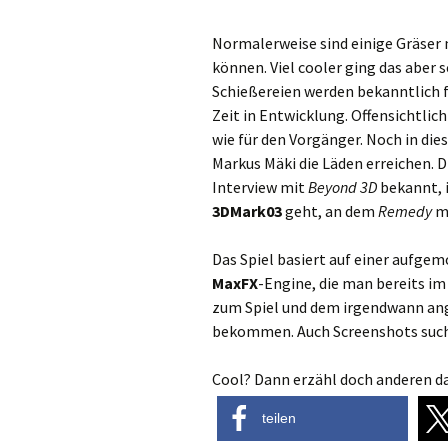
Normalerweise sind einige Gräser
können. Viel cooler ging das aber 
Schießereien werden bekanntlich fo
Zeit in Entwicklung. Offensichtlic
wie für den Vorgänger. Noch in di
Markus Mäki die Läden erreichen. D
Interview mit
Beyond 3D
bekannt, 
3DMark03
geht, an dem
Remedy
mi
Das Spiel basiert auf einer aufge
MaxFX
-Engine, die man bereits i
zum Spiel und dem irgendwann ang
bekommen. Auch Screenshots such
Cool? Dann erzähl doch anderen da
teilen