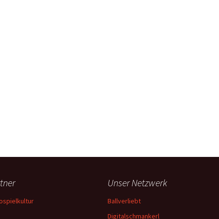
tner
Unser Netzwerk
ospielkultur
Ballverliebt
Digitalschmankerl