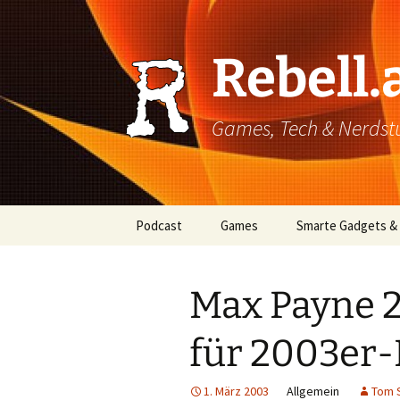
Rebell.
Games, Tech & Nerdstuf
Skip
Podcast
Games
Smarte Gadgets &
to
content
Super einfach: So hört
PC
man Podcasts!
Max Payne 2
Xbox
für 2003er-
PlayStation
Mobile
1. März 2003
Allgemein
Tom 