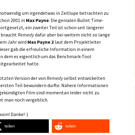
 notwendig um irgendetwas in Zeitlupe betrachten zu
schon 2001 in
Max Payne
. Die genialen Bullet Time-
rtgesetzt, ein zweiter Teil ist schon seit längerer
h braucht
Remedy
dafür aber bei weitem nicht so lange
esem Jahr wird
Max Payne 2
laut dem Projektleiter
ieser gab die erfreuliche Information in einem
in dem es eigentlich um das Benchmark-Tool
tgearbeitet hatte.
motzten Version der von
Remedy
selbst entwickelten
m ersten Teil bewundern durfte. Nähere Informationen
ekündigten Film sind momentan leider nicht zu
t man noch vergeblich.
von! Danke! :)
teilen
teilen