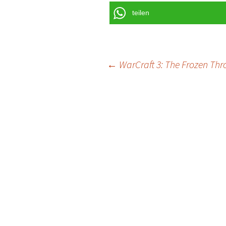
teilen
Post
←
WarCraft 3: The Frozen Thr
navigation