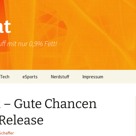
at
f mit nur 0,9% Fett!
 Tech
eSports
Nerdstuff
Impressum
Windows
Newsletter
Datenschutzerklärung
 – Gute Chancen
Mac OS
Release
Linux
Browser
Schaffer