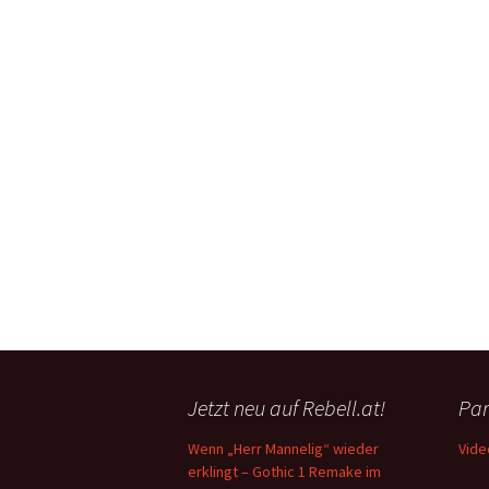
Jetzt neu auf Rebell.at!
Par
Wenn „Herr Mannelig“ wieder
Vide
erklingt – Gothic 1 Remake im