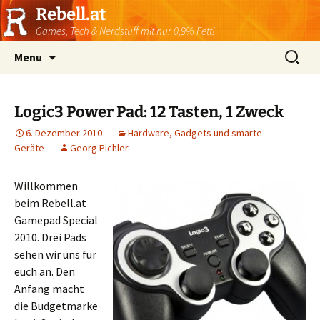
Rebell.at
Games, Tech & Nerdstuff mit nur 0,9% Fett!
Skip
Suchen
Menu
to
nach:
content
Logic3 Power Pad: 12 Tasten, 1 Zweck
6. Dezember 2010
Hardware, Gadgets und smarte
Geräte
Georg Pichler
Willkommen
beim Rebell.at
Gamepad Special
2010. Drei Pads
sehen wir uns für
euch an. Den
Anfang macht
die Budgetmarke