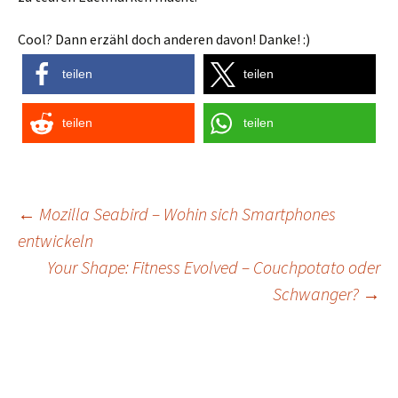
Cool? Dann erzähl doch anderen davon! Danke! :)
teilen
teilen
teilen
teilen
Post
←
Mozilla Seabird – Wohin sich Smartphones
entwickeln
navigation
Your Shape: Fitness Evolved – Couchpotato oder
Schwanger?
→