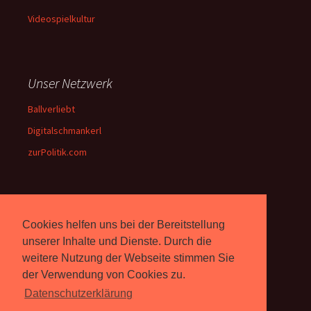
Videospielkultur
Unser Netzwerk
Ballverliebt
Digitalschmankerl
zurPolitik.com
Über Uns
Cookies helfen uns bei der Bereitstellung
Rebell.at
berichtet seit 2003
unserer Inhalte und Dienste. Durch die
unabhängig über Computer-
weitere Nutzung der Webseite stimmen Sie
und Videospiele. (
Impressum
)
der Verwendung von Cookies zu.
Datenschutzerklärung