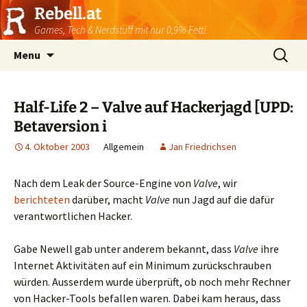
Rebell.at
Games, Tech & Nerdstuff mit nur 0,9% Fett!
Skip
Suchen
Menu
to
nach:
content
Half-Life 2 – Valve auf Hackerjagd [UPD:
Betaversion i
4. Oktober 2003
Allgemein
Jan Friedrichsen
Nach dem Leak der Source-Engine von
Valve
, wir
berichteten
darüber, macht
Valve
nun Jagd auf die dafür
verantwortlichen Hacker.
Gabe Newell gab unter anderem bekannt, dass
Valve
ihre
Internet Aktivitäten auf ein Minimum zurückschrauben
würden. Ausserdem wurde überprüft, ob noch mehr Rechner
von Hacker-Tools befallen waren. Dabei kam heraus, dass