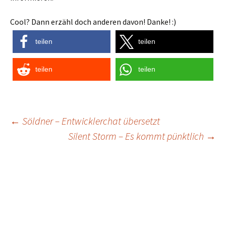
Cool? Dann erzähl doch anderen davon! Danke! :)
teilen
teilen
teilen
teilen
Post
←
Söldner – Entwicklerchat übersetzt
Silent Storm – Es kommt pünktlich
→
navigation