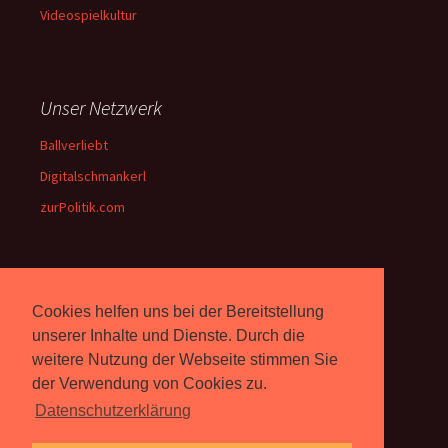
Videospielkultur
Unser Netzwerk
Ballverliebt
Digitalschmankerl
zurPolitik.com
Über Uns
Cookies helfen uns bei der Bereitstellung
Rebell.at
berichtet seit 2003
unserer Inhalte und Dienste. Durch die
unabhängig über Computer-
weitere Nutzung der Webseite stimmen Sie
und Videospiele. (
Impressum
)
der Verwendung von Cookies zu.
Datenschutzerklärung