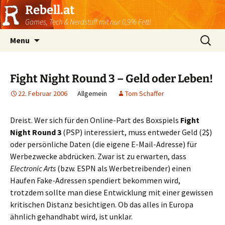
Rebell.at
Games, Tech & Nerdstuff mit nur 0,9% Fett!
Skip
Suchen
Menu
to
nach:
content
Fight Night Round 3 – Geld oder Leben!
22. Februar 2006
Allgemein
Tom Schaffer
Dreist. Wer sich für den Online-Part des Boxspiels
Fight
Night Round 3
(PSP) interessiert, muss entweder Geld (2$)
oder persönliche Daten (die eigene E-Mail-Adresse) für
Werbezwecke abdrücken. Zwar ist zu erwarten, dass
Electronic Arts
(bzw. ESPN als Werbetreibender) einen
Haufen Fake-Adressen spendiert bekommen wird,
trotzdem sollte man diese Entwicklung mit einer gewissen
kritischen Distanz besichtigen. Ob das alles in Europa
ähnlich gehandhabt wird, ist unklar.