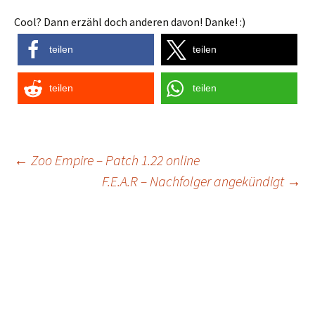
Cool? Dann erzähl doch anderen davon! Danke! :)
teilen
teilen
teilen
teilen
Post
←
Zoo Empire – Patch 1.22 online
F.E.A.R – Nachfolger angekündigt
→
navigation