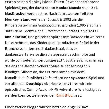
ersten beiden Monkey Island-Teilen. Er war der erfahrene
Spieldesigner, der davor schon
Maniac Mansion
und
Zak
MacKracken
verursachte. Nach dem zweiten Teil von
Monkey Island
verließ er
LucasArts
1992 um die
Kinderspiele-Firma
Humongous
zu gründen (1995 erschien
unter dem Tochterlabel
Cavedog
der Strategiehit
Total
Annihilation
) und gründete später mit
Hulabee
ein weiteres
Unternehmen, das Kinderspiele produzierte. Er fiel in der
Branche vor allem noch dadurch auf, dass er
dankenswerterweise die Spielepresse beschimpfte und
wurde von vielen schon „totgesagt“. Just als sich das Image
des abgehalfterten Scherzboldes zu setzen begann
kündigte Gilbert an, dass er zusammen mit dem
kanadischen Publisher
Hothead
am
Penny Arcade
-Spiel und
vor allem an
DeathSpank
arbeite. Letzteres wird ein
episodisches Comic-Action-RPG-Adventure. Wie lustig das
werden könnte, weiß jeder der
Rons Blog
liest.
Einen treuen Weggefährten hatte er lange in Dave