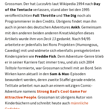
Grossman. Der hat
LucasArts
laut Wikipedia 1994 nach
Day
of the Tentacle
verlassen, stand aber bei den 1995
veröffentlichten
Full Throttle
und
The Dig
noch als
Programmierer in den Credits. Übrigens findet man ihn
auch in jenen des deutschen Adventures
Ankh
. Gemeinsam
mit den anderen beiden anderen Kreativköpfen dieses
Artikels wurde ihm von
Deck 13
gedankt. Nach 94/95
arbeitete er jedenfalls bei Rons Projekten (Humongous,
Cavedog) mit und widmete sich ebenfalls preisgekrönten
Kinderspielen wie
Freddie Fish
. Dem Adventure-Genre blieb
er in seiner Karriere fast immer treu, und als sich 2004
Telltale
formierte, war Grossman schnell mit an Bord. Sein
Wirken kann aktuell in den
Sam & Max
-Episoden
bewundert werden, deren zweite Staffel gerade endete.
Telltale arbeitet nun auch an einem witzigen Comic-
Adventure namens
Strong Bad’s Cool Game For
Attractive People
. Grossman ist übrigens Autor von
Kinderbüchern und schreibt heute auch
männliche
Gedichte
.