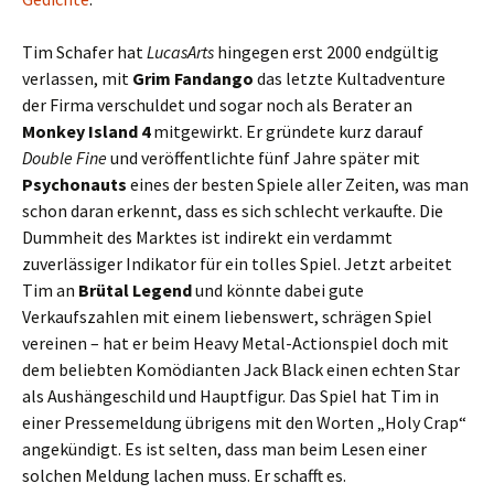
Tim Schafer hat
LucasArts
hingegen erst 2000 endgültig
verlassen, mit
Grim Fandango
das letzte Kultadventure
der Firma verschuldet und sogar noch als Berater an
Monkey Island 4
mitgewirkt. Er gründete kurz darauf
Double Fine
und veröffentlichte fünf Jahre später mit
Psychonauts
eines der besten Spiele aller Zeiten, was man
schon daran erkennt, dass es sich schlecht verkaufte. Die
Dummheit des Marktes ist indirekt ein verdammt
zuverlässiger Indikator für ein tolles Spiel. Jetzt arbeitet
Tim an
Brütal Legend
und könnte dabei gute
Verkaufszahlen mit einem liebenswert, schrägen Spiel
vereinen – hat er beim Heavy Metal-Actionspiel doch mit
dem beliebten Komödianten Jack Black einen echten Star
als Aushängeschild und Hauptfigur. Das Spiel hat Tim in
einer Pressemeldung übrigens mit den Worten „Holy Crap“
angekündigt. Es ist selten, dass man beim Lesen einer
solchen Meldung lachen muss. Er schafft es.