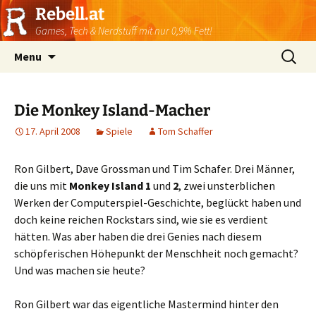
Rebell.at
Games, Tech & Nerdstuff mit nur 0,9% Fett!
Skip
Suchen
Menu
to
nach:
content
Die Monkey Island-Macher
17. April 2008
Spiele
Tom Schaffer
Ron Gilbert, Dave Grossman und Tim Schafer. Drei Männer,
die uns mit
Monkey Island 1
und
2
, zwei unsterblichen
Werken der Computerspiel-Geschichte, beglückt haben und
doch keine reichen Rockstars sind, wie sie es verdient
hätten. Was aber haben die drei Genies nach diesem
schöpferischen Höhepunkt der Menschheit noch gemacht?
Und was machen sie heute?
Ron Gilbert war das eigentliche Mastermind hinter den