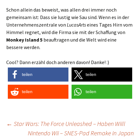
Schon allein das beweist, was allen drei immer noch
gemeinsam ist: Dass sie lustig wie Sau sind. Wenn es in der
Unternehmenszentrale von
LucasArts
eines Tages Hirn vom
Himmel regnet, wird die Firma sie mit der Schaffung von
Monkey Island 5
beauftragen und die Welt wird eine
bessere werden.
Cool? Dann erzähl doch anderen davon! Danke! :)
teilen
teilen
teilen
teilen
Post
←
Star Wars: The Force Unleashed – Haben Wiill
Nintendo Wii – SNES-Pad Remake in Japan