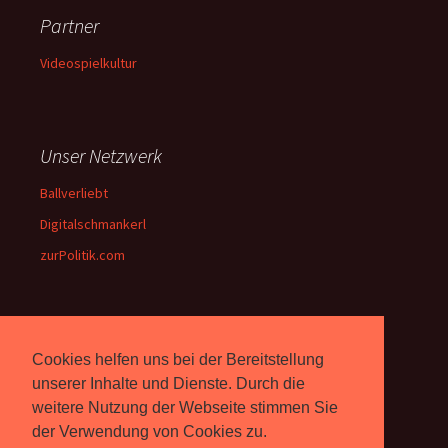
Partner
Videospielkultur
Unser Netzwerk
Ballverliebt
Digitalschmankerl
zurPolitik.com
Über Uns
Cookies helfen uns bei der Bereitstellung
Rebell.at
berichtet seit 2003
unserer Inhalte und Dienste. Durch die
unabhängig über Computer- und
weitere Nutzung der Webseite stimmen Sie
Videospiele. (
Impressum
)
der Verwendung von Cookies zu.