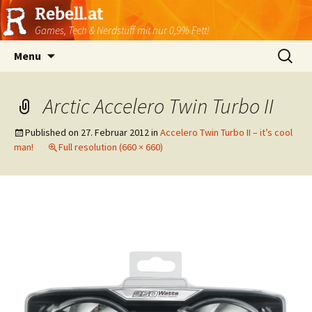
Rebell.at
Games, Tech & Nerdstuff mit nur 0,9% Fett!
Skip
Suchen
Menu
to
nach:
content
Arctic Accelero Twin Turbo II
Published on
27. Februar 2012
in
Accelero Twin Turbo II – it’s cool
man!
Full resolution (660 × 660)