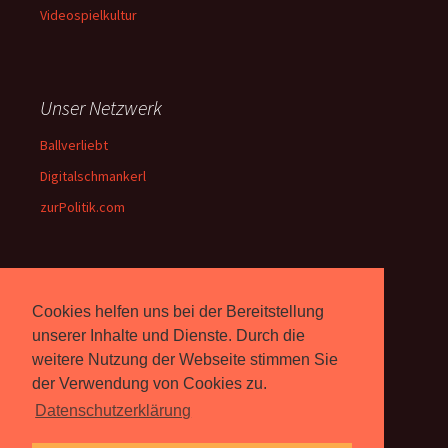
Videospielkultur
Unser Netzwerk
Ballverliebt
Digitalschmankerl
zurPolitik.com
Über Uns
Cookies helfen uns bei der Bereitstellung
Rebell.at
berichtet seit 2003
unserer Inhalte und Dienste. Durch die
unabhängig über Computer- und
weitere Nutzung der Webseite stimmen Sie
Videospiele. (
Impressum
)
der Verwendung von Cookies zu.
Datenschutzerklärung