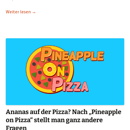
Wenn „Herr Mannelig“ wieder erklingt – Gothic 
Weiter lesen
→
Ananas auf der Pizza? Nach „Pineapple
on Pizza“ stellt man ganz andere
Fragen