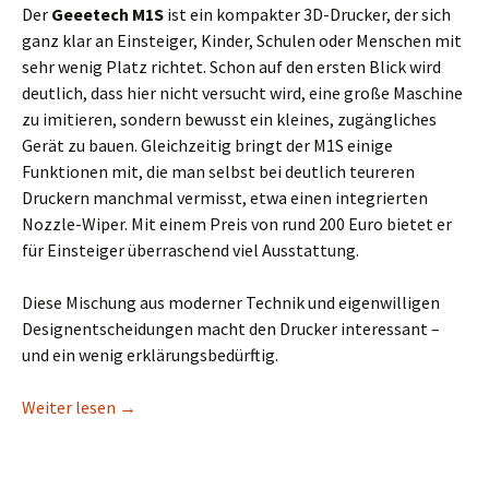
Der
Geeetech M1S
ist ein kompakter 3D-Drucker, der sich
ganz klar an Einsteiger, Kinder, Schulen oder Menschen mit
sehr wenig Platz richtet. Schon auf den ersten Blick wird
deutlich, dass hier nicht versucht wird, eine große Maschine
zu imitieren, sondern bewusst ein kleines, zugängliches
Gerät zu bauen. Gleichzeitig bringt der M1S einige
Funktionen mit, die man selbst bei deutlich teureren
Druckern manchmal vermisst, etwa einen integrierten
Nozzle-Wiper. Mit einem Preis von rund 200 Euro bietet er
für Einsteiger überraschend viel Ausstattung.
Diese Mischung aus moderner Technik und eigenwilligen
Designentscheidungen macht den Drucker interessant –
und ein wenig erklärungsbedürftig.
Geeetech M1S: Kein Spielzeug, sondern 3D-Druck f
Weiter lesen
→