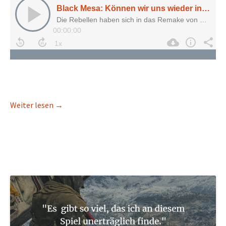
Black Mesa: Können wir uns wieder in „Half-Life“ 
Weiter lesen
→