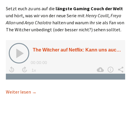
Setzt euch zu uns auf die
längste Gaming Couch der Welt
und hört, was wir von der neue Serie mit
Henry Cavill
,
Freya
Allan
und
Anya Chalotra
halten und warum ihr sie als Fan von
The Witcher unbedingt (oder besser nicht?) sehen solltet.
The Witcher auf Netflix: Kann uns auch die Serie 
Weiter lesen
→