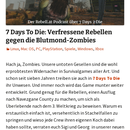
7 Days To Die: Verfressene Rebellen
gegen die Blutmond-Zombies
Linux
,
Mac OS
,
PC
,
PlayStation
,
Spiele
,
Windows
,
Xbox
Hach ja, Zombies. Unsere untoten Gesellen sind die wohl
erprobtesten Widersacher in Survivalgames aller Art. Und
schon seit sieben Jahren treiben sie auch in
7 Days To Die
ihr Unwesen. Und immer noch wird das Game munter weiter
entwickelt. Grund genug für die Rebellen, einen Ausflug
nach Navezgane County zu machen, um sich als
Überlebende nach dem 3. Weltkrieg zu beweisen. Warum es
erstaunlich einfach ist, versehentlich in Stachelfallen zu
springen und wieso jede Crew ihren eigenen Koch dabei
haben sollte, verraten euch Sigi und Georg in unserer neuen