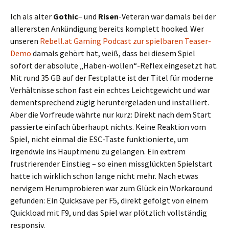
Ich als alter
Gothic
– und
Risen
-Veteran war damals bei der
allerersten Ankündigung bereits komplett hooked. Wer
unseren
Rebell.at Gaming Podcast zur spielbaren Teaser-
Demo
damals gehört hat, weiß, dass bei diesem Spiel
sofort der absolute „Haben-wollen“-Reflex eingesetzt hat.
Mit rund 35 GB auf der Festplatte ist der Titel für moderne
Verhältnisse schon fast ein echtes Leichtgewicht und war
dementsprechend zügig heruntergeladen und installiert.
Aber die Vorfreude währte nur kurz: Direkt nach dem Start
passierte einfach überhaupt nichts. Keine Reaktion vom
Spiel, nicht einmal die ESC-Taste funktionierte, um
irgendwie ins Hauptmenü zu gelangen. Ein extrem
frustrierender Einstieg – so einen missglückten Spielstart
hatte ich wirklich schon lange nicht mehr. Nach etwas
nervigem Herumprobieren war zum Glück ein Workaround
gefunden: Ein Quicksave per F5, direkt gefolgt von einem
Quickload mit F9, und das Spiel war plötzlich vollständig
responsiv.