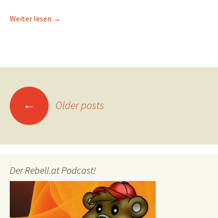
Die zweitbesten Spiele 2019
Weiter lesen
→
Posts
←
Older posts
navigation
Der Rebell.at Podcast!