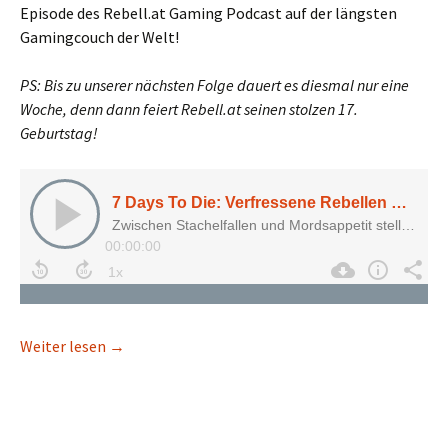
Episode des Rebell.at Gaming Podcast auf der längsten
Gamingcouch der Welt!
PS: Bis zu unserer nächsten Folge dauert es diesmal nur eine
Woche, denn dann feiert Rebell.at seinen stolzen 17.
Geburtstag!
7 Days To Die: Verfressene Rebellen gegen die 
Weiter lesen
→