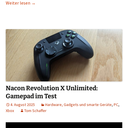
Der Stand von Open Source im 3D-Druck im Jahr 2
Weiter lesen
→
Nacon Revolution X Unlimited:
Gamepad im Test
4. August 2025
Hardware, Gadgets und smarte Geräte
,
PC
,
Xbox
Tom Schaffer