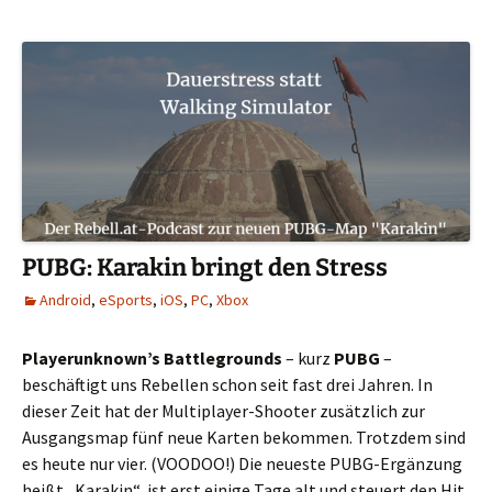
PUBG: Karakin bringt den Stress
Android
,
eSports
,
iOS
,
PC
,
Xbox
Playerunknown’s Battlegrounds
– kurz
PUBG
–
beschäftigt uns Rebellen schon seit fast drei Jahren. In
dieser Zeit hat der Multiplayer-Shooter zusätzlich zur
Ausgangsmap fünf neue Karten bekommen. Trotzdem sind
es heute nur vier. (VOODOO!) Die neueste PUBG-Ergänzung
heißt „Karakin“, ist erst einige Tage alt und steuert den Hit