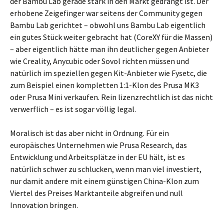
der Bambu Lab gerade stark in den Markt gedrängt ist. Der
erhobene Zeigefinger war seitens der Community gegen
Bambu Lab gerichtet – obwohl uns Bambu Lab eigentlich
ein gutes Stück weiter gebracht hat (CoreXY für die Massen)
– aber eigentlich hätte man ihn deutlicher gegen Anbieter
wie Creality, Anycubic oder Sovol richten müssen und
natürlich im speziellen gegen Kit-Anbieter wie Fysetc, die
zum Beispiel einen kompletten 1:1-Klon des Prusa MK3
oder Prusa Mini verkaufen. Rein lizenzrechtlich ist das nicht
verwerflich – es ist sogar völlig legal.
Moralisch ist das aber nicht in Ordnung. Für ein
europäisches Unternehmen wie Prusa Research, das
Entwicklung und Arbeitsplätze in der EU hält, ist es
natürlich schwer zu schlucken, wenn man viel investiert,
nur damit andere mit einem günstigen China-Klon zum
Viertel des Preises Marktanteile abgreifen und null
Innovation bringen.