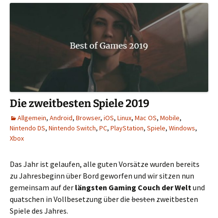
Die zweitbesten Spiele 2019
Allgemein
,
Android
,
Browser
,
iOS
,
Linux
,
Mac OS
,
Mobile
,
Nintendo DS
,
Nintendo Switch
,
PC
,
PlayStation
,
Spiele
,
Windows
,
Xbox
Das Jahr ist gelaufen, alle guten Vorsätze wurden bereits
zu Jahresbeginn über Bord geworfen und wir sitzen nun
gemeinsam auf der
längsten Gaming Couch der Welt
und
quatschen in Vollbesetzung über die
besten
zweitbesten
Spiele des Jahres.