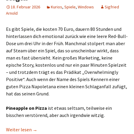
18. Februar 2026
Kurios
,
Spiele
,
Windows
Sigfried
Arnold
Es gibt Spiele, die kosten 70 Euro, dauern 80 Stunden und
hinterlassen dich emotional zurück wie eine leere Red-Bull-
Dose um drei Uhr in der Früh. Manchmal stolpert man aber
auf Steam über ein Spiel, das so unscheinbar wirkt, dass
man es fast übersieht. Kein großes Marketing, keine
epische Story, kostenlos und nur ein paar Minuten Spielzeit
– und trotzdem trägt es das Prädikat „Overwhelmingly
Positive“. Auch wenn der Name des Spiels Kennern einer
guten Pizza Napoletana einen kleinen Schlaganfall zufügt,
hat das seinen Grund.
Pineapple on Pizza
ist etwas seltsam, teilweise ein
bisschen verstörend, aber auch irgendwie witzig.
Ananas auf der Pizza? Nach „Pineapple on Pizza“
Weiter lesen
→