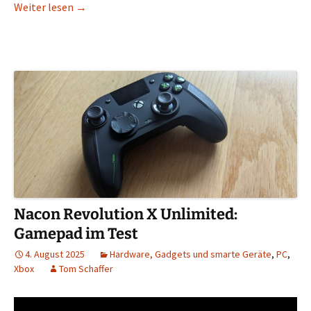
Der Stand von Open Source im 3D-Druck im Jahr 2
Weiter lesen
→
Nacon Revolution X Unlimited:
Gamepad im Test
4. August 2025
Hardware, Gadgets und smarte Geräte
,
PC
,
Xbox
Tom Schaffer