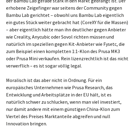
der Bambu Lab gerade stark in den Markt gedrängt ist. Der
erhobene Zeigefinger war seitens der Community gegen
Bambu Lab gerichtet – obwohl uns Bambu Lab eigentlich
ein gutes Stück weiter gebracht hat (CoreXY für die Massen)
– aber eigentlich hätte man ihn deutlicher gegen Anbieter
wie Creality, Anycubic oder Sovol richten müssen und
natürlich im speziellen gegen Kit-Anbieter wie Fysetc, die
zum Beispiel einen kompletten 1:1-Klon des Prusa MK3
oder Prusa Mini verkaufen. Rein lizenzrechtlich ist das nicht
verwerflich – es ist sogar völlig legal.
Moralisch ist das aber nicht in Ordnung. Für ein
europäisches Unternehmen wie Prusa Research, das
Entwicklung und Arbeitsplätze in der EU hält, ist es
natürlich schwer zu schlucken, wenn man viel investiert,
nur damit andere mit einem günstigen China-Klon zum
Viertel des Preises Marktanteile abgreifen und null
Innovation bringen.