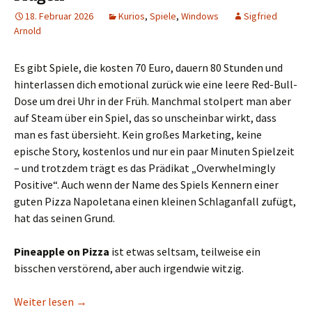
18. Februar 2026
Kurios
,
Spiele
,
Windows
Sigfried
Arnold
Es gibt Spiele, die kosten 70 Euro, dauern 80 Stunden und
hinterlassen dich emotional zurück wie eine leere Red-Bull-
Dose um drei Uhr in der Früh. Manchmal stolpert man aber
auf Steam über ein Spiel, das so unscheinbar wirkt, dass
man es fast übersieht. Kein großes Marketing, keine
epische Story, kostenlos und nur ein paar Minuten Spielzeit
– und trotzdem trägt es das Prädikat „Overwhelmingly
Positive“. Auch wenn der Name des Spiels Kennern einer
guten Pizza Napoletana einen kleinen Schlaganfall zufügt,
hat das seinen Grund.
Pineapple on Pizza
ist etwas seltsam, teilweise ein
bisschen verstörend, aber auch irgendwie witzig.
Ananas auf der Pizza? Nach „Pineapple on Pizza“
Weiter lesen
→