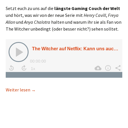
Setzt euch zu uns auf die
längste Gaming Couch der Welt
und hört, was wir von der neue Serie mit
Henry Cavill
,
Freya
Allan
und
Anya Chalotra
halten und warum ihr sie als Fan von
The Witcher unbedingt (oder besser nicht?) sehen solltet.
The Witcher auf Netflix: Kann uns auch die Serie 
Weiter lesen
→