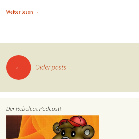
Die zweitbesten Spiele 2019
Weiter lesen
→
Posts
←
Older posts
navigation
Der Rebell.at Podcast!