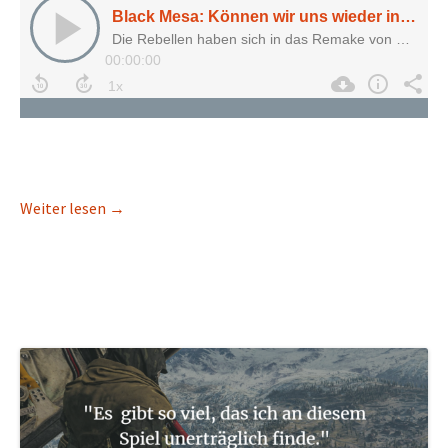
Black Mesa: Können wir uns wieder in „Half-Life“ 
Weiter lesen
→