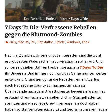
7 Days To Die: Verfressene Rebellen
gegen die Blutmond-Zombies
Linux
,
Mac OS
,
PC
,
PlayStation
,
Spiele
,
Windows
,
Xbox
Hach ja, Zombies. Unsere untoten Gesellen sind die wohl
erprobtesten Widersacher in Survivalgames aller Art. Und
schon seit sieben Jahren treiben sie auch in
7 Days To Die
ihr Unwesen. Und immer noch wird das Game munter weiter
entwickelt. Grund genug für die Rebellen, einen Ausflug
nach Navezgane County zu machen, um sich als
Überlebende nach dem 3. Weltkrieg zu beweisen. Warum es
erstaunlich einfach ist, versehentlich in Stachelfallen zu
springen und wieso jede Crew ihren eigenen Koch dabei
haben sollte, verraten euch Sigi und Georg in unserer neuen