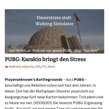
PUBG: Karakin bringt den Stress
Android
,
eSports
,
iOS
,
PC
,
Xbox
Playerunknown’s Battlegrounds
– kurz
PUBG
–
beschäftigt uns Rebellen schon seit fast drei Jahren. In
dieser Zeit hat der Multiplayer-Shooter zusätzlich zur
Ausgangsmap fünf neue Karten bekommen. Trotzdem sind
es heute nur vier. (VOODOO!) Die neueste PUBG-Ergänzung
heißt „Karakin“, ist erst einige Tage alt und steuert den Hit