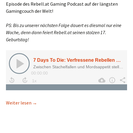
Episode des Rebell.at Gaming Podcast auf der längsten
Gamingcouch der Welt!
PS: Bis zu unserer nächsten Folge dauert es diesmal nur eine
Woche, denn dann feiert Rebell.at seinen stolzen 17.
Geburtstag!
7 Days To Die: Verfressene Rebellen gegen die 
Weiter lesen
→