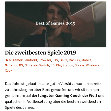
Die zweitbesten Spiele 2019
Allgemein
,
Android
,
Browser
,
iOS
,
Linux
,
Mac OS
,
Mobile
,
Nintendo DS
,
Nintendo Switch
,
PC
,
PlayStation
,
Spiele
,
Windows
,
Xbox
Das Jahr ist gelaufen, alle guten Vorsätze wurden bereits
zu Jahresbeginn über Bord geworfen und wir sitzen nun
gemeinsam auf der
längsten Gaming Couch der Welt
und
quatschen in Vollbesetzung über die
besten
zweitbesten
Spiele des Jahres.