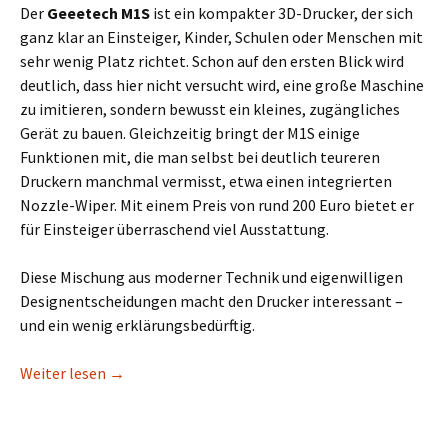
Der
Geeetech M1S
ist ein kompakter 3D-Drucker, der sich
ganz klar an Einsteiger, Kinder, Schulen oder Menschen mit
sehr wenig Platz richtet. Schon auf den ersten Blick wird
deutlich, dass hier nicht versucht wird, eine große Maschine
zu imitieren, sondern bewusst ein kleines, zugängliches
Gerät zu bauen. Gleichzeitig bringt der M1S einige
Funktionen mit, die man selbst bei deutlich teureren
Druckern manchmal vermisst, etwa einen integrierten
Nozzle-Wiper. Mit einem Preis von rund 200 Euro bietet er
für Einsteiger überraschend viel Ausstattung.
Diese Mischung aus moderner Technik und eigenwilligen
Designentscheidungen macht den Drucker interessant –
und ein wenig erklärungsbedürftig.
Geeetech M1S: Kein Spielzeug, sondern 3D-Druck f
Weiter lesen
→