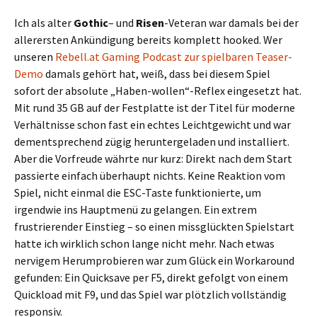
Ich als alter
Gothic
– und
Risen
-Veteran war damals bei der
allerersten Ankündigung bereits komplett hooked. Wer
unseren
Rebell.at Gaming Podcast zur spielbaren Teaser-
Demo
damals gehört hat, weiß, dass bei diesem Spiel
sofort der absolute „Haben-wollen“-Reflex eingesetzt hat.
Mit rund 35 GB auf der Festplatte ist der Titel für moderne
Verhältnisse schon fast ein echtes Leichtgewicht und war
dementsprechend zügig heruntergeladen und installiert.
Aber die Vorfreude währte nur kurz: Direkt nach dem Start
passierte einfach überhaupt nichts. Keine Reaktion vom
Spiel, nicht einmal die ESC-Taste funktionierte, um
irgendwie ins Hauptmenü zu gelangen. Ein extrem
frustrierender Einstieg – so einen missglückten Spielstart
hatte ich wirklich schon lange nicht mehr. Nach etwas
nervigem Herumprobieren war zum Glück ein Workaround
gefunden: Ein Quicksave per F5, direkt gefolgt von einem
Quickload mit F9, und das Spiel war plötzlich vollständig
responsiv.