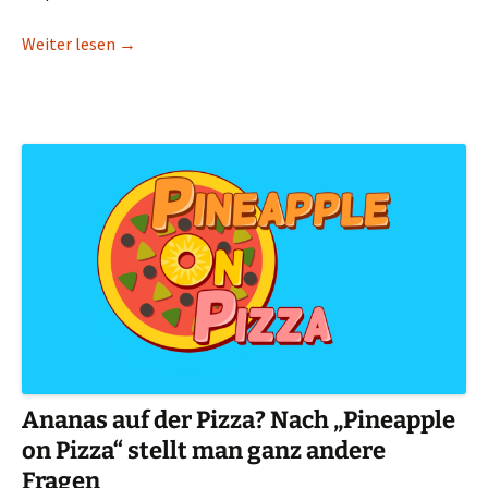
Wenn „Herr Mannelig“ wieder erklingt – Gothic 
Weiter lesen
→
Ananas auf der Pizza? Nach „Pineapple
on Pizza“ stellt man ganz andere
Fragen